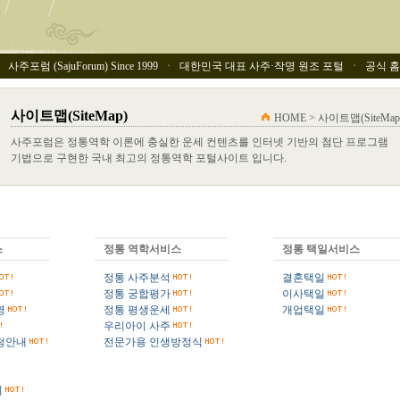
사주포럼 (SajuForum) Since 1999 ㆍ 대한민국 대표 사주·작명 원조 포털 ㆍ 공식 홈페이
사이트맵(SiteMap)
HOME > 사이트맵(SiteMap
사주포럼은 정통역학 이론에 충실한 운세 컨텐츠를 인터넷 기반의 첨단 프로그램
기법으로 구현한 국내 최고의 정통역학 포털사이트 입니다.
스
정통 역학서비스
정통 택일서비스
정통 사주분석
결혼택일
정통 궁합평가
이사택일
명
정통 평생운세
개업택일
우리아이 사주
청안내
전문가용 인생방정식
회