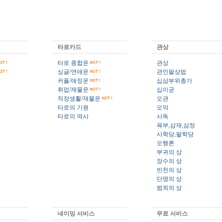
타로카드
관상
타로 종합운
관상
싱글/연애운
관인팔상법
커플/애정운
십삼부위총가
취업/재물운
십이궁
직장생활/재물운
오관
타로의 기원
오악
타로의 역사
사독
육부,삼재,삼정
사학당,팔학당
오행론
부귀의 상
장수의 상
빈천의 상
단명의 상
범죄의 상
네이밍 서비스
무료 서비스