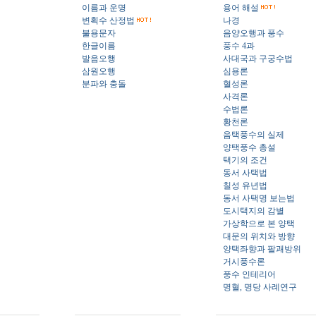
이름과 운명
용어 해설
변획수 산정법
나경
불용문자
음양오행과 풍수
한글이름
풍수 4과
발음오행
사대국과 구궁수법
삼원오행
심용론
분파와 충돌
혈성론
사격론
수법론
황천론
음택풍수의 실제
양택풍수 총설
택기의 조건
동서 사택법
칠성 유년법
동서 사택명 보는법
도시택지의 감별
가상학으로 본 양택
대문의 위치와 방향
양택좌향과 팔괘방위
거시풍수론
풍수 인테리어
명혈, 명당 사례연구