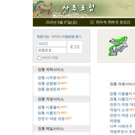
2026년 8월 07일(금)
丙午年 丙申月 癸丑日
회원가입
|
아이디 / 비밀번호 찾기
아이디 저장
정통 역학서비스
정통 사주분석
정통 궁합평가
정통 작명서비
정통 평생운세
정통 이름풀이
정통 작명서비스
정통 이름짓기
전문가 작명 개
정통 이름풀이
작명가 소개
정통 이름짓기
전문가 작명 신
전문가 작명 개명
작명법
사주 사례연구
정통 택일서비스
작명추천서 조