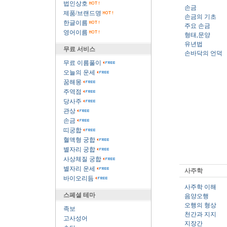
법인상호
손금
제품/브랜드명
손금의 기초
한글이름
주요 손금
영어이름
형태,문양
유년법
무료 서비스
손바닥의 언덕
무료 이름풀이
오늘의 운세
꿈해몽
주역점
당사주
관상
손금
띠궁합
혈액형 궁합
별자리 궁합
사상체질 궁합
별자리 운세
사주학
바이오리듬
사주학 이해
스페셜 테마
음양오행
오행의 형상
족보
천간과 지지
고사성어
지장간