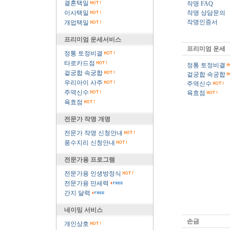
결혼택일
작명 FAQ
이사택일
작명 상담문의
작명인증서
개업택일
프리미엄 운세서비스
프리미엄 운세
정통 토정비결
타로카드점
정통 토정비결
겉궁합 속궁합
겉궁합 속궁합
우리아이 사주
주역신수
주역신수
육효점
육효점
전문가 작명 개명
전문가 작명 신청안내
풍수지리 신청안내
전문가용 프로그램
전문가용 인생방정식
전문가용 만세력
간지 달력
네이밍 서비스
손금
개인상호