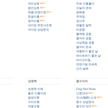
개인상호
무료 이름풀이
법인상호
오늘의 운세
제품/브랜드명
꿈해몽
한글이름
주역점
영어이름
당사주
네이밍 추천서조회
재물운 달력
네이밍 상담문의
띠궁합
혈액형 궁합
별자리 궁합
사상체질 궁합
별자리 운세
여행하기 좋은 날
데이트하기 좋은 날
바이오리듬
전문가용 만세력
간지 달력
성명학
풍수지리
성명학 이해
Feng Shui Home
좋은 이름이란
신청안내
음양이론
지사(地師) 소개
수리오행
풍수 상담문의
자원오행
풍수의 의미