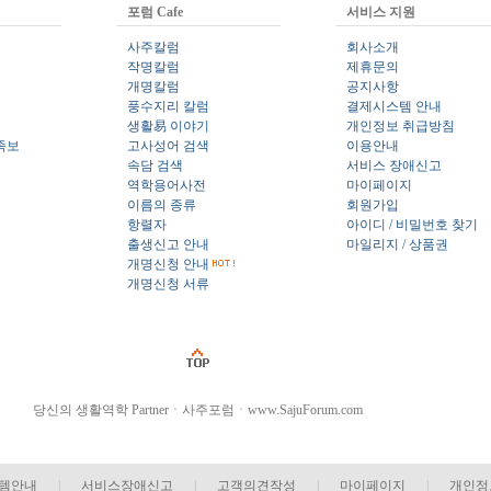
포럼 Cafe
서비스 지원
사주칼럼
회사소개
작명칼럼
제휴문의
개명칼럼
공지사항
풍수지리 칼럼
결제시스템 안내
생활易 이야기
개인정보 취급방침
족보
고사성어 검색
이용안내
속담 검색
서비스 장애신고
역학용어사전
마이페이지
이름의 종류
회원가입
항렬자
아이디 / 비밀번호 찾기
출생신고 안내
마일리지 / 상품권
개명신청 안내
개명신청 서류
당신의 생활역학 Partnerㆍ사주포럼ㆍwww.SajuForum.com
템안내
|
서비스장애신고
|
고객의견작성
|
마이페이지
|
개인정