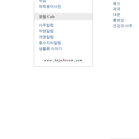
속담
용신
역학용어사전
격국
대운
포럼 Cafe
통변성
사주칼럼
건강과 사주
작명칼럼
개명칼럼
풍수지리칼럼
생활易 이야기