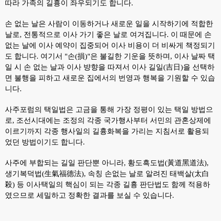
따라 가족의 길흉이 좌우되기도 합니다.
손 없는 날은 사람이 이동하거나 새로운 일을 시작하기에 적합한
날로, 전통적으로 이사 가기 좋은 날로 여겨집니다. 이 때문에 손
없는 날에 이사 예약이 집중되어 이사 비용이 더 비싸게 책정되기
도 합니다. 여기서 "손(損)"은 불길한 기운을 뜻하며, 이사 날짜 택
일 시 손 없는 날과 이사 뱡향을 따져서 이사 길일(吉日)을 선택하
면 불행을 피하고 새로운 집에서의 번영과 행복을 기원할 수 있습
니다.
사주포럼의 택일법은 고금을 통해 가장 정평이 있는 택일 방법으
로, 조선시대에는 조정의 각종 국가행사부터 서민의 관혼상제에
이르기까지 각종 행사일의 길흉화복을 가리는 지침서로 활용되
었던 방법이기도 합니다.
사주에 부합되는 길일 판단뿐 아니라, 황도흑도법(黃道黑道法),
생기복덕법(生氣福德法), 속칭 손없는 날로 알려진 태백살(太白
殺) 등 이사택일의 핵심이 되는 각종 길흉 판단법도 함께 적용하
였으므로 세밀하고 정확한 결과를 보실 수 있습니다.