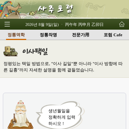
2026년 8월 9일(일) ㆍ 丙午年 丙申月 乙卯日
정통역학
정통작명
전문가用
포럼 Cafe
정평있는 택일 방법으로, "이사 길일"뿐 아니라 "이사 방향에 따
른 길흉"까지 자세한 설명을 함께 곁들였습니다.
생년월일을
정확하게 입력
하시오 !