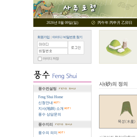
2026년 8월 09일(일)
丙午年 丙申月 乙卯日
회원가입
|
아이디 / 비밀번호 찾기
아이디 저장
사(砂)의 정의
풍수컨설팅
Feng Shui Home
신청안내
지사(地師) 소개
풍수 상담문의
풍수지리
풍수의 의미