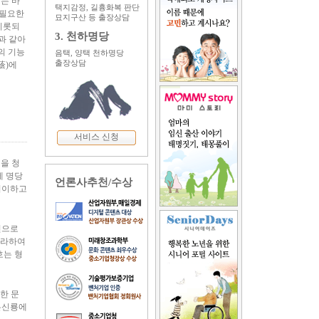
는 바
택지감정, 길흉화복 판단
 필요한
묘지구산 등 출장상담
비롯되
3. 천하명당
과 같아
의 기능
음택, 양택 천하명당
출장상담
蔭)에
서비스 신청
편을 청
에 명당
언론사추천/수상
기이하고
신으로
이라하여
호는 형
한 문
 본신룡에