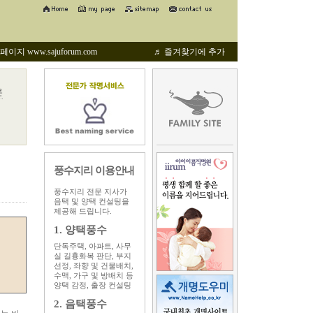
지 www.sajuforum.com
♬ 즐겨찾기에 추가
론
풍수지리 이용안내
풍수지리 전문 지사가
음택 및 양택 컨설팅을
제공해 드립니다.
1. 양택풍수
단독주택, 아파트, 사무
실 길흉화복 판단, 부지
선정, 좌향 및 건물배치,
수맥, 가구 및 방배치 등
양택 감정, 출장 컨설팅
2. 음택풍수