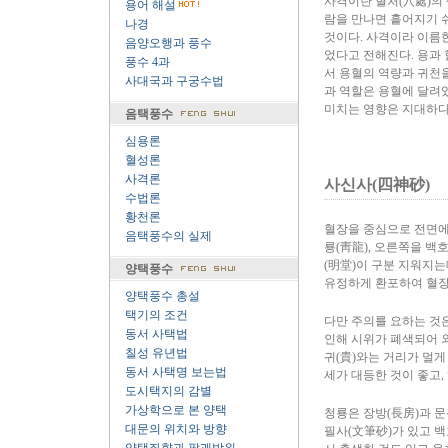
사격이란 혈처(穴處)의 
용어 해설
람을 만나면 흩어지기 
나경
것이다. 사격이라 이름
음양오행과 풍수
었다고 전해진다. 용과 
풍수 4과
서 용혈의 역량과 귀천
사대국과 구궁수법
과 역할은 용혈에 달려있
미치는 영향은 지대하다
음택풍수
심용론
혈성론
사격론
사신사(四神砂)
수법론
황천론
혈장을 중심으로 전면에 
음택풍수의 실제
룡(靑龍), 오른쪽을 백
(明堂)이 구분 지워지는
양택풍수
유정하게 환포하여 혈장
양택풍수 총설
택기의 조건
다만 주의를 요하는 것은
동서 사택법
인해 시위가 폐색되어 
칠성 유년법
귀(貴)와는 거리가 멀게
동서 사택명 보는법
세가 대등한 것이 좋고,
도시택지의 감별
가상학으로 본 양택
청룡은 장방(長房)과 문
대문의 위치와 방향
필사(文筆砂)가 있고 백