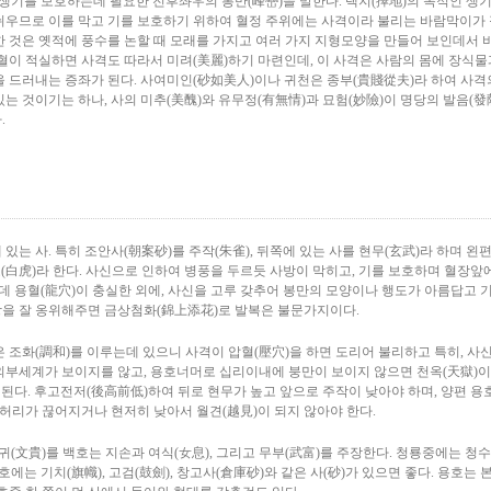
생기를 보호하는데 필요한 전후좌우의 봉만(峰巒)을 말한다. 택지(擇地)의 목적인 생기
쉬우므로 이를 막고 기를 보호하기 위하여 혈정 주위에는 사격이라 불리는 바람막이가
한 것은 옛적에 풍수를 논할 때 모래를 가지고 여러 가지 지형모양을 만들어 보인데서 
혈이 적실하면 사격도 따라서 미려(美麗)하기 마련인데, 이 사격은 사람의 몸에 장식물
을 드러내는 증좌가 된다. 사여미인(砂如美人)이나 귀천은 종부(貴賤從夫)라 하여 사격
는 것이기는 하나, 사의 미추(美醜)와 유무정(有無情)과 묘험(妙險)이 명당의 발음(發
.
있는 사. 특히 조안사(朝案砂)를 주작(朱雀), 뒤쪽에 있는 사를 현무(玄武)라 하며 왼
호(白虎)라 한다. 사신으로 인하여 병풍을 두르듯 사방이 막히고, 기를 보호하며 혈장앞
데 용혈(龍穴)이 충실한 외에, 사신을 고루 갖추어 봉만의 모양이나 행도가 아름답고 
을 잘 옹위해주면 금상첨화(錦上添花)로 발복은 불문가지이다.
 조화(調和)를 이루는데 있으니 사격이 압혈(壓穴)을 하면 도리어 불리하고 특히, 사
외부세계가 보이지를 않고, 용호너머로 십리이내에 붕만이 보이지 않으면 천옥(天獄)
 된다. 후고전저(後高前低)하여 뒤로 현무가 높고 앞으로 주작이 낮아야 하며, 양편 용
 허리가 끊어지거나 현저히 낮아서 월견(越見)이 되지 않아야 한다.
귀(文貴)를 백호는 지손과 여식(女息), 그리고 무부(武富)를 주장한다. 청룡중에는 청수
호에는 기치(旗幟), 고검(鼓劍), 창고사(倉庫砂)와 같은 사(砂)가 있으면 좋다. 용호는