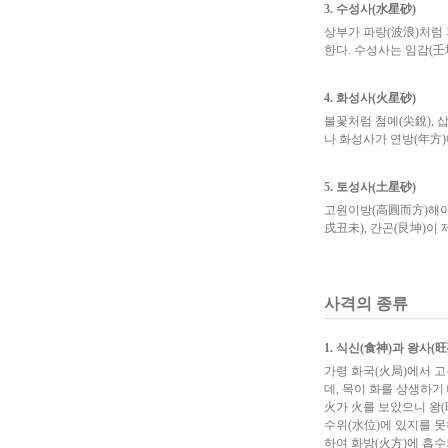
3. 수성사(水星砂)
상부가 파랑(波浪)처럼
한다. 수성사는 임감(壬
4. 화성사(火星砂)
불꽃처럼 첨예(尖銳), 
나 화성사가 연방(年方)
5. 토성사(土星砂)
고원이방(高圓而方)해야
戌丑未), 간곤(艮坤)이
사격의 종류
1. 식신(食神)과 왕사(旺
가령 화국(火局)에서 
데, 목이 화를 상생하기
火가 火를 보았으니 왕(
수위(水位)에 있지를 못
하여 화방(火方)에 흡수