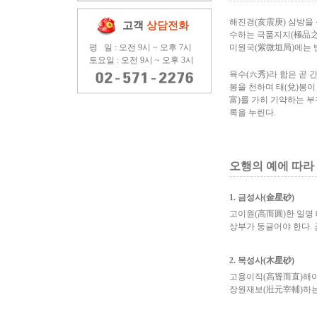
해진경(亥震庚) 삼방을 
고객
상담전화
수하는 극품지지(極品之地
평 일 : 오전 9시 ~ 오후 7시
미원국(紫微垣局)에는 
토요일 : 오전 9시 ~ 오후 3시
육수(六秀)라 함은 곧 
봉을 천하며 태(兌)봉이
富)를 가히 기약하는 부
록을 누린다.
오행의 예에 따라 사
1. 금성사(金星砂)
고이원(高而圓)한 일명 
상부가 둥글어야 한다. 
2. 목성사(木星砂)
고용이직(高聳而直)해야
장원재보(壯元宰輔)하는