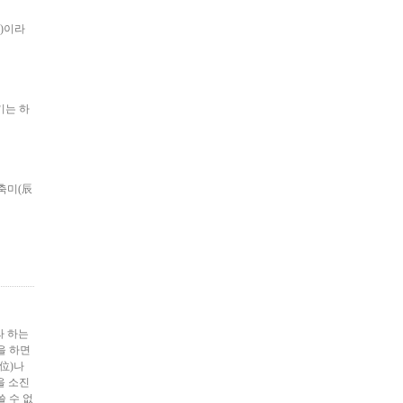
)이라
기는 하
축미(辰
라 하는
을 하면
位)나
을 소진
 수 없