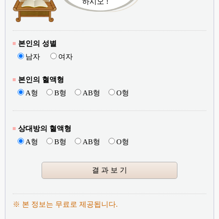
하시오 !
본인의 성별
남자
여자
본인의 혈액형
A형
B형
AB형
O형
상대방의 혈액형
A형
B형
AB형
O형
※ 본 정보는 무료로 제공됩니다.