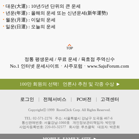
대운(大運) : 10년/5년 단위의 큰 운세
년운(年運) : 올해의 운세 또는 신년운세(新年運勢)
월운(月運) : 이달의 운세
일운(日運) : 오늘의 운세
정통 평생운세 / 무료 운세 / 육효점 주역신수
No.1 인터넷 운세사이트ㆍ사주포럼ㆍwww.SajuForum.com
100만 회원의 선택! 언론사 추천 및 각종 수상
로그인
전체서비스
PC버전
고객센터
Copyrightⓒ 1999 RootsClick Corp. All Rights Reserved.
TEL: 02-571-2276
주소: 서울특별시 강남구 도곡동 467-6
통신판매번호: 서울강남-1060호
개인정보관리책임자: 박민영
사업자등록번호: 220-03-32577
회사명: 루츠클릭
대표자: 박준희