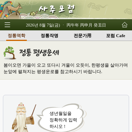
2026년 8월 7일(금) ㆍ 丙午年 丙申月 癸丑日
정통역학
정통작명
전문가用
포럼 Cafe
봄이오면 가을이 오고 또다시 겨울이 오듯이, 한평생을 살아가며
눈앞에 펼쳐지는 평생운로를 참고하시기 바랍니다.
생년월일을
정확하게 입력
하시오 !