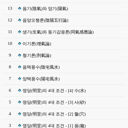
13
음기(陰氣)와 양기(陽氣)
12
음양오행론(陰陽五行論)
11
생기(生氣)와 동기감응론(同氣感應論)
10
이기론(理氣論)
9
형기론(刑氣論)
8
음택풍수(陰宅風水)
7
양택풍수(陽宅風水)
6
명당(明堂)의 4대 조건 - [4] 수(水)
5
명당(明堂)의 4대 조건 - [3] 사(砂)
4
명당(明堂)의 4대 조건 - [2] 혈(穴)
3
명당(明堂)의 4대 조건 - [1] 용(龍)