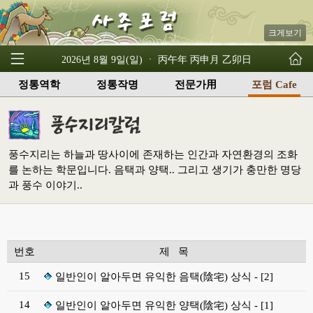
크게보기
2026년 8월 9일(일) ㆍ 丙午年 丙申月 乙卯日
정통역학
정통작명
전문가用
포럼 Cafe
풍수지리는 하늘과 땅사이에 존재하는 인간과 자연환경의 조화
를 논하는 학문입니다. 음택과 양택.. 그리고 생기가 충만한 명당
과 풍수 이야기..
번호
제 목
15
일반인이 알아두면 유익한 음택(陰宅) 상식 - [2]
14
일반인이 알아두면 유익한 양택(陰宅) 상식 - [1]