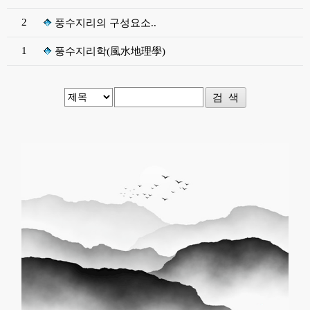
2
풍수지리의 구성요소..
1
풍수지리학(風水地理學)