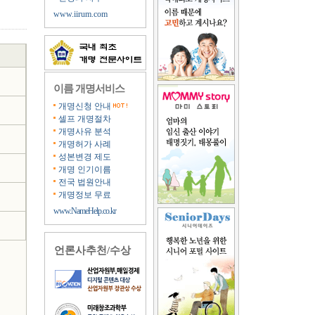
www.iirum.com
이름 개명서비스
개명신청 안내
셀프 개명절차
개명사유 분석
개명허가 사례
성본변경 제도
개명 인기이름
전국 법원안내
개명정보 무료
www.NameHelp.co.kr
언론사추천/수상