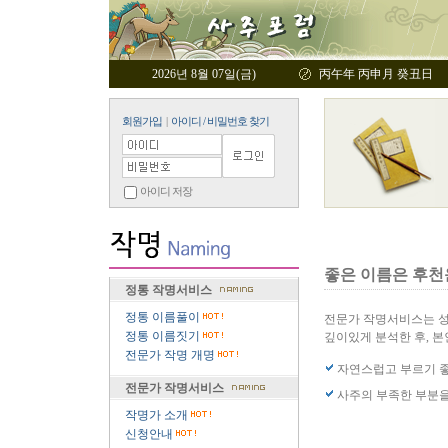
2026년 8월 07일(금)
丙午年 丙申月 癸丑日
회원가입
|
아이디 / 비밀번호 찾기
아이디 저장
좋은 이름은 후천
정통 작명서비스
정통 이름풀이
전문가 작명서비스는 성
정통 이름짓기
깊이있게 분석한 후, 
전문가 작명 개명
자연스럽고 부르기 좋
전문가 작명서비스
사주의 부족한 부분을
작명가 소개
신청안내