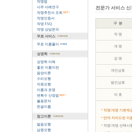
작명법
사주 사례연구
전문가 서비스 신
작명추천서 조회
작명인증서
구 분
작명 FAQ
작명 상담문의
작 명
무료 서비스
무료 이름풀이
개 명
성명학
감 명
성명학 이해
좋은 이름이란
개인상호
음양이론
수리오행
법인상호
자원오행
이름과 운명
아 호
변획수 산정법
불용문자
한글이름
작명/개명 기본제공
참고이론
만약 지어드린 이름
발음오행
작명/개명 선택사항
삼원오행