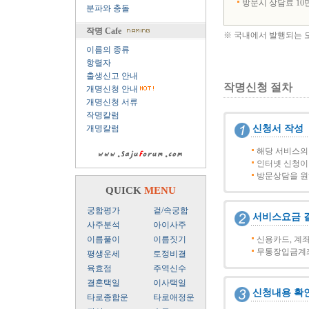
방문시 상담료 10만
분파와 충돌
작명 Cafe
※ 국내에서 발행되는 
이름의 종류
항렬자
출생신고 안내
작명신청 절차
개명신청 안내
개명신청 서류
작명칼럼
개명칼럼
신청서 작성
해당 서비스의
인터넷 신청이 불
방문상담을 원
QUICK
MENU
궁합평가
겉/속궁합
서비스요금 
사주분석
아이사주
이름풀이
이름짓기
신용카드, 계
무통장입금계좌 :
평생운세
토정비결
육효점
주역신수
결혼택일
이사택일
신청내용 확
타로종합운
타로애정운