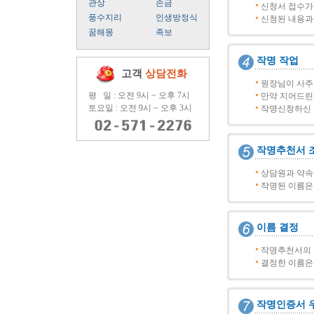
관상
손금
신청서 접수가
풍수지리
인생방정식
신청된 내용과
꿈해몽
족보
작명 작업
고객
상담전화
원장님이 사주
평 일 : 오전 9시 ~ 오후 7시
만약 지어드린 
토요일 : 오전 9시 ~ 오후 3시
작명신청하신 
작명추천서 
상담원과 약속하
작명된 이름은
이름 결정
작명추천서의 
결정한 이름은
작명인증서 우