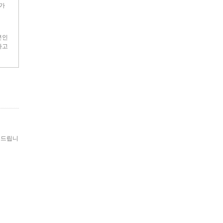
가
본인
하고
해드립니