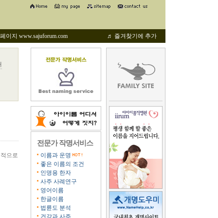
지 www.sajuforum.com
♬ 즐겨찾기에 추가
내
전문가 작명서비스
계적으로
이름과 운명
좋은 이름의 조건
인명용 한자
사주 사례연구
영어이름
한글이름
법륜도 분석
건강과 사주