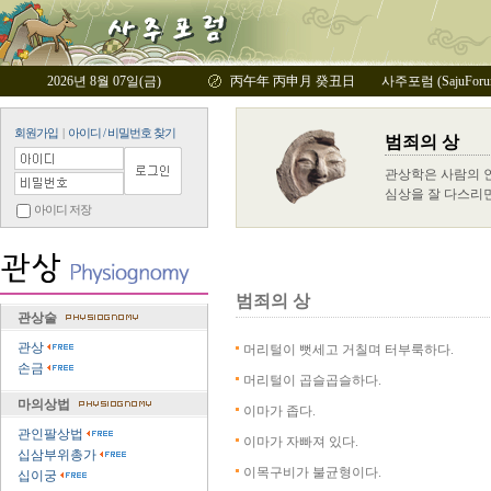
2026년 8월 07일(금)
丙午年 丙申月 癸丑日
사주포럼 (SajuFor
회원가입
|
아이디 / 비밀번호 찾기
범죄의 상
관상학은 사람의 인
심상을 잘 다스리
아이디 저장
범죄의 상
관상술
관상
머리털이 뻣세고 거칠며 터부룩하다.
손금
머리털이 곱슬곱슬하다.
마의상법
이마가 좁다.
관인팔상법
이마가 자빠져 있다.
십삼부위총가
이목구비가 불균형이다.
십이궁