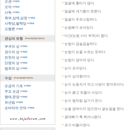
오관
얼굴에 흉터가 많다.
오악
얼굴에 개기름이 흐른다.
사독
육부,삼재,삼정
얼굴이 푸르스럼하다.
사학당,팔학당
눈썹뼈가 솟아있다.
오행론
미간(눈썹 사이 부위)이 좁다.
관상의 유형
눈썹이 곱슬곱슬하다.
부귀의 상
장수의 상
눈썹이 눈을 누르는 듯하다.
빈천의 상
눈썹이 끊어져 있다.
단명의 상
눈이 솟아있다.
범죄의 상
눈이 삼각형이다.
수상
눈이 눈동자가 작고 사방이 흰자위이다.
손금의 기초
주요 손금
눈이 붉고 핏줄이 서있다.
형태,문양
눈이 뱀처럼 살기가 돈다.
유년법
손바닥의 언덕
눈을 깜박이지 않으면서 곁눈질을 한다.
광대뼈가 툭 튀어나왔다.
코가 비뚫어졌다.