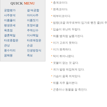
층계코이다.
QUICK
MENU
뾰족코이다.
궁합평가
겉/속궁합
사주분석
아이사주
매부리코이다.
이름풀이
이름짓기
법령(코끝 좌우로부터 입가로 뻗친 줄)의 주
평생운세
토정비결
입술이 유난히 두텁다.
육효점
주역신수
결혼택일
이사택일
혀를 뱀처럼 날름거린다.
타로종합운
타로애정운
이가 고르지 못하다.
관상
손금
이가 뾰족하다.
풍수지리
인생방정식
꿈해몽
족보
턱이 튀어나왔다.
귓불이 없는 것 같다.
귀가 발랑 뒤집혀져 있다.
가슴이 움푹 꺼져있다.
뒤를 자주 돌아본다.
곤충이나 동물을 잘 죽인다.