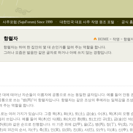
사주포럼 (SajuForum) Since 1999 ㆍ 대한민국 대표 사주·작명 원조 포털 ㆍ 공식 홈페이
항렬자
HOME > 작명 > 항렬
항렬자는 하며 한 집안의 몇 대 손인가를 알려 주는 역할을 합니다.
그러나 요즘은 발음만 같은 글자로 하거나 아예 쓰지 않는 경향입니다.
 대에 태어난 자손들이 이름자에 공통으로 쓰는 동일한 글자입니다. 예를 들어 안동 권
공통으로 쓰는 "병(丙)"이 항렬자입니다. 항렬자는 같은 조상의 후예라는 일체감을 조
려 주는 역할을 합니다.
여러 가지가 있습니다. 그중 목(木), 화(火), 토(土), 금(金), 수(水), 목(木)의 오행
쓰입니다. 예를 들어 목(木)인 식(植), 화(火)인 환(煥), 토(土)인 규(圭), 금(金)인 석(錫
 주(柱)와 같은 순으로 진행합니다. 이 기준 외에 갑(甲), 을(乙), 병(丙), 정(丁), 무(戊), 기(
(癸)의 10간의 순서, 자(子), 축(丑), 인(寅), 묘(卯), 진(辰), 사(巳), 오(午), 미(未), 신(申), 유