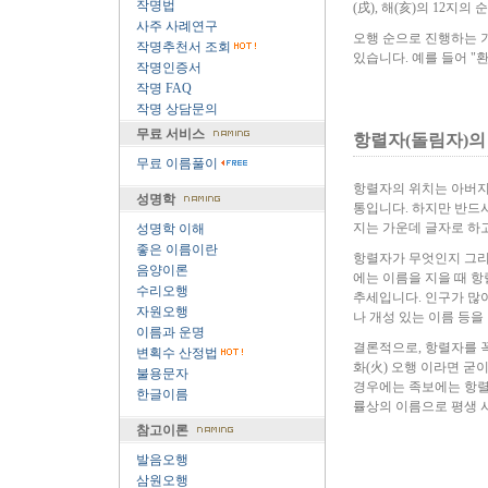
작명법
(戌), 해(亥)의 12지의
사주 사례연구
오행 순으로 진행하는 
작명추천서 조회
있습니다. 예를 들어 "환
작명인증서
작명 FAQ
작명 상담문의
무료 서비스
항렬자(돌림자)의
무료 이름풀이
항렬자의 위치는 아버지 
성명학
통입니다. 하지만 반드시
지는 가운데 글자로 하고
성명학 이해
좋은 이름이란
항렬자가 무엇인지 그리
음양이론
에는 이름을 지을 때 항
수리오행
추세입니다. 인구가 많
자원오행
나 개성 있는 이름 등을
이름과 운명
결론적으로, 항렬자를 꼭
변획수 산정법
화(火) 오행 이라면 굳
불용문자
경우에는 족보에는 항렬
한글이름
률상의 이름으로 평생 
참고이론
발음오행
삼원오행