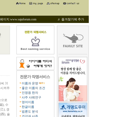
지 www.sajuforum.com
♬ 즐겨찾기에 추가
자
전문가 작명서비스
씨 31
이름과 운명
성시켜주
좋은 이름의 조건
인명용 한자
사주 사례연구
 순으로
영어이름
), 수
한글이름
己), 경
법륜도 분석
(酉), 술
건강과 사주