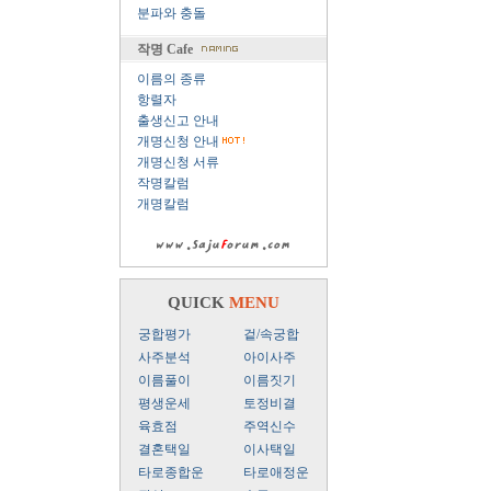
분파와 충돌
작명 Cafe
이름의 종류
항렬자
출생신고 안내
개명신청 안내
개명신청 서류
작명칼럼
개명칼럼
QUICK
MENU
궁합평가
겉/속궁합
사주분석
아이사주
이름풀이
이름짓기
평생운세
토정비결
육효점
주역신수
결혼택일
이사택일
타로종합운
타로애정운