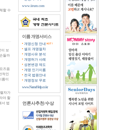
www.iirum.com
체할 수
이름 개명서비스
개명신청 안내
셀프 개명절차
것이 보
개명사유 분석
자손들까
개명허가 사례
성본변경 제도
 요즈음
개명 인기이름
일반적인
전국 법원안내
 이름이
개명정보 무료
www.NameHelp.co.kr
항렬자가
라야 할
해서 법
언론사추천/수상