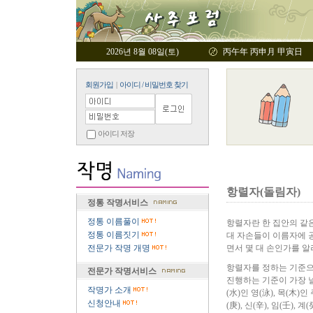
2026년 8월 08일(토)
丙午年 丙申月 甲寅日
회원가입
|
아이디 / 비밀번호 찾기
아이디 저장
항렬자(돌림자)
정통 작명서비스
정통 이름풀이
항렬자란 한 집안의 같은
정통 이름짓기
대 자손들이 이름자에 
전문가 작명 개명
면서 몇 대 손인가를 알
항렬자를 정하는 기준으로는 
전문가 작명서비스
진행하는 기준이 가장 널리 
작명가 소개
(水)인 영(泳), 목(木)인
신청안내
(庚), 신(辛), 임(壬), 계