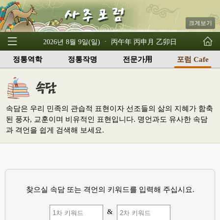
크게보기
2026년 8월 9일(일) ㆍ 丙午年 丙申月 乙卯日
정통역학
정통작명
전문가用
포럼 Cafe
속담은 우리 민족의 관습적 표현이자 선조들의 삶의 지혜가 함축
된 풍자, 교훈이며 비유적인 표현입니다. 명언과도 유사한 속담
과 격언을 쉽게 검색해 보세요.
찾으실 속담 또는 격언의 키워드를 입력해 주십시요.
&