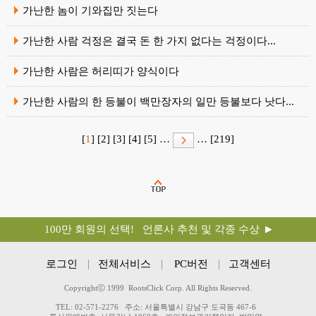
가난한 놈이 기와집만 짓는다
가난한 사람 걱정은 결국 돈 한 가지 없다는 걱정이다...
가난한 사람은 허리띠가 양식이다
가난한 사람의 한 등불이 백만장자의 일만 등불보다 낫다...
[
1
]
[2]
[3]
[4]
[5]
…
…
[219]
100만 회원의 선택! 언론사 추천 및 각종 수상
로그인
전체서비스
PC버전
고객센터
Copyrightⓒ 1999 RootsClick Corp. All Rights Reserved.
TEL: 02-571-2276
주소: 서울특별시 강남구 도곡동 467-6