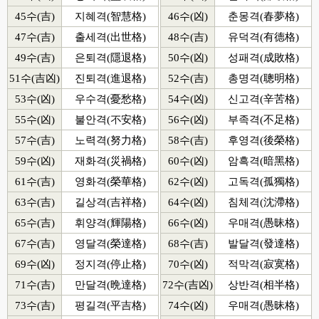
45수(吉)
지혜격(智慧格)
46수(凶)
춘몽격(春夢格)
47수(吉)
출세격(出世格)
48수(吉)
유덕격(有德格)
49수(吉)
은퇴격(隱退格)
50수(凶)
성패격(成敗格)
51수(吉凶)
진퇴격(進退格)
52수(吉)
총명격(聰明格)
53수(凶)
우수격(憂愁格)
54수(凶)
신고격(辛苦格)
55수(凶)
불안격(不安格)
56수(凶)
부족격(不足格)
57수(吉)
노력격(努力格)
58수(吉)
후영격(後榮格)
59수(凶)
재화격(災禍格)
60수(凶)
암흑격(暗黑格)
61수(吉)
영화격(榮華格)
62수(凶)
고독격(孤獨格)
63수(吉)
길상격(吉祥格)
64수(凶)
침체격(沈滯格)
65수(吉)
휘양격(輝陽格)
66수(凶)
우매격(愚昧格)
67수(吉)
영달격(榮達格)
68수(吉)
발달격(發達格)
69수(凶)
정지격(停止格)
70수(凶)
적막격(寂寞格)
71수(吉)
만달격(晩達格)
72수(吉凶)
상반격(相半格)
73수(吉)
평길격(平吉格)
74수(凶)
우매격(愚昧格)