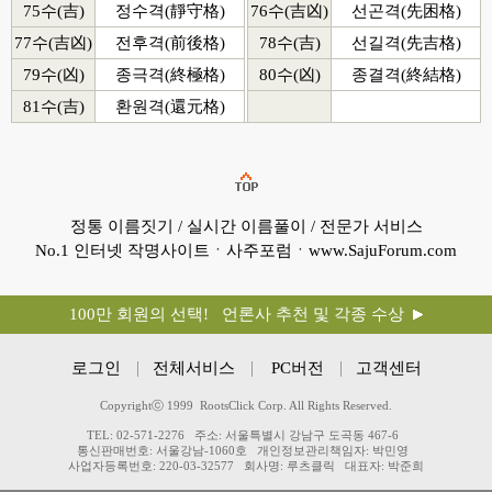
75수(吉)
정수격(靜守格)
76수(吉凶)
선곤격(先困格)
77수(吉凶)
전후격(前後格)
78수(吉)
선길격(先吉格)
79수(凶)
종극격(終極格)
80수(凶)
종결격(終結格)
81수(吉)
환원격(還元格)
정통 이름짓기 / 실시간 이름풀이 / 전문가 서비스
No.1 인터넷 작명사이트ㆍ사주포럼ㆍwww.SajuForum.com
100만 회원의 선택! 언론사 추천 및 각종 수상
로그인
전체서비스
PC버전
고객센터
Copyrightⓒ 1999 RootsClick Corp. All Rights Reserved.
TEL: 02-571-2276
주소: 서울특별시 강남구 도곡동 467-6
통신판매번호: 서울강남-1060호
개인정보관리책임자: 박민영
사업자등록번호: 220-03-32577
회사명: 루츠클릭
대표자: 박준희