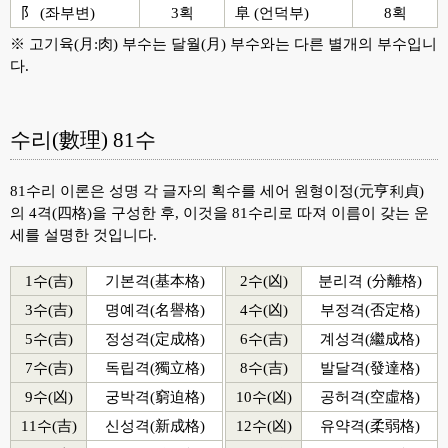
阝 (좌부변)
3획
阜 (언덕부)
8획
※ 고기육(月:肉) 부수는 달월(月) 부수와는 다른 별개의 부수입니
다.
수리(數理) 81수
81수리 이론은 성명 각 글자의 획수를 세어 원형이정(元亨利貞)
의 4격(四格)을 구성한 후, 이것을 81수리로 따져 이름이 갖는 운
세를 설명한 것입니다.
1수(吉)
기본격(基本格)
2수(凶)
분리격 (分離格)
3수(吉)
명예격(名譽格)
4수(凶)
부정격(否定格)
5수(吉)
정성격(定成格)
6수(吉)
계성격(繼成格)
7수(吉)
독립격(獨立格)
8수(吉)
발달격(發達格)
9수(凶)
궁박격(窮迫格)
10수(凶)
공허격(空虛格)
11수(吉)
신성격(新成格)
12수(凶)
유약격(柔弱格)