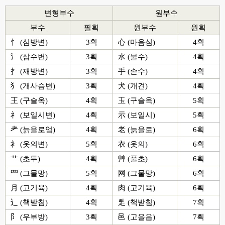
변형부수
원부수
부수
필획
원부수
원획
忄 (심방변)
3획
心 (마음심)
4획
氵 (삼수변)
3획
水 (물수)
4획
扌 (재방변)
3획
手 (손수)
4획
犭 (개사슴변)
3획
犬 (개견)
4획
王 (구슬옥)
4획
玉 (구슬옥)
5획
礻 (보일시변)
4획
示 (보일시)
5획
耂 (늙을로엄)
4획
老 (늙을로)
6획
衤 (옷의변)
5획
衣 (옷의)
6획
艹 (초두)
4획
艸 (풀초)
6획
罒 (그물망)
5획
网 (그물망)
6획
月 (고기육)
4획
肉 (고기육)
6획
辶 (책받침)
4획
辵 (책받침)
7획
阝 (우부방)
3획
邑 (고을읍)
7획