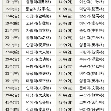
13수(吉)
총명격(聰明格)
14수(凶)
이산격(離散格)
15수(吉)
통솔격(統率格),
16수(吉)
덕망격(德望格)
17수(吉)
건창격(健暢格)
18수(吉)
발전격(發展格)
19수(凶)
고난격(苦難格)
20수(凶)
허망격(虛妄格)
21수(吉)
자립격(自立格)
22수(凶)
중절격(中折格)
23수(吉)
공명격(功名格)
24수(吉)
입신격(立身格)
25수(吉)
안강격(安康格)
26수(凶)
영웅격(英雄格)
27수(凶)
대인격(大人格)
28수(凶)
파란격(波瀾格)
29수(吉)
성공격(成功格)
30수(凶)
부몽격(浮蒙格)
31수(吉)
융창격(隆昌格)
32수(吉)
순풍격(順風格)
33수(吉)
융성격(隆盛格)
34수(凶)
변란격(變亂格)
35수(吉)
태평격(泰平格)
36수(凶)
영웅격(英雄格)
37수(吉)
인덕격(人德格)
38수(吉)
문예격(文藝格)
39수(吉)
대성격(大成格)
40수(凶)
무상격(無常格)
41수(吉)
명예격(名譽格)
42수(凶)
고행격(苦行格)
43수(凶)
성쇠격(盛衰格)
44수(凶)
난파격(難破格)