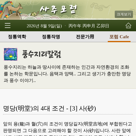
크게보기
2026년 8월 9일(일) ㆍ 丙午年 丙申月 乙卯日
정통역학
정통작명
전문가用
포럼 Cafe
풍수지리는 하늘과 땅사이에 존재하는 인간과 자연환경의 조화
를 논하는 학문입니다. 음택과 양택.. 그리고 생기가 충만한 명당
과 풍수 이야기..
명당(明堂)의 4대 조건 - [3] 사(砂)
앞의 용(龍)과 혈(穴)의 조건이 명당길지(明堂吉地)에 부합된다고
판명되면 그 다음으로 고려해야 할 것이 사(砂)입니다. 사란 앞에