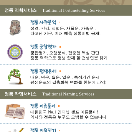
정통 역학서비스
Traditional Fortunetelling Services
성격, 건강, 직업운, 재물운, 가족운..
타고난 기운, 미래 예측 정통비법 공개!
궁합평가, 오행분석, 합충형 핵심 판단.
정통 역학으로 평생 함께 할 천생연분 찾기.
대운, 년운, 월운, 일운.. 특정기간 운세
평생운로의 길흉화복 변화를 한눈에 파악!
정통 작명서비스
Traditional Naming Services
대한민국 No.1 인터넷 셀프 이름풀이!
역사와 전통은 누구도 모방할 수 없습니다.