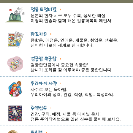
원본의 한자 시구 모두 수록, 상세한 해설.
이땅의 민중과 함께 해온 길흉화복의 예언서!
종합운, 애정운, 연애운, 재물운, 취업운, 생활운.
신비한 타로의 세계로 안내합니다!
겉궁합만큼이나 중요한 속궁합!
남녀가 조화를 잘 이루어야 좋은 궁합입니다.
사주로 보는 육아법..
우리아이의 성격, 건강, 적성, 직업.. 특성파악.
건강, 구직, 애정, 재물 등 테마별 운세!
정통 주역작괘법으로 일년 신수를 풀이해 보세요.