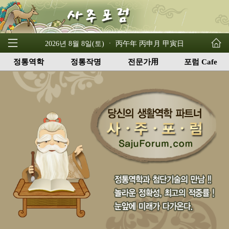
2026년 8월 8일(토) ㆍ 丙午年 丙申月 甲寅日
정통역학
정통작명
전문가用
포럼 Cafe