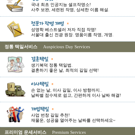
국내 최초 인공지능 셀프작명소!
사주 보완, 세련된 작명, 상세한 이름 해설.
성명학 베스트셀러 저자 직접 작명!
서울대 출신 전광 원장. 명품이름 작명, 개명.
정통 택일서비스
Auspicious Day Services
생기복덕 정통 택일법.
결혼하기 좋은 날, 최적의 길일 선택!
손 없는 날, 이사 길일, 이사 방향까지..
날짜별 점수제로 쉽고, 간편하게 이사 날짜 해결!
사업 번창 길일 추천!
재물운, 성공을 열어주는 날짜를 선택하세요~
프리미엄 운세서비스
Premium Services