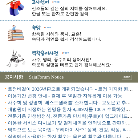
선조들의 깊은 삶의 지혜를 접해보세요.
한글 또는 한자로 간편한 검색.
함축된 지혜와 풍자, 교훈!
속담과 격언을 쉽게 검색해드립니다.
사주, 명리, 풍수지리 용어사전!
학문적 설명을 빠르고 쉽게 검색해보세요~
공지사항
SajuForum Notice
토정비결이 2026년판으로 개편되었습니다 - 토정 이지함 원본 수록
이용기간 변경 안내 - 결제 후 30일간 자유롭게 이용 가능
사주학 및 성명학 '베스트셀러를' 소개합니다 - 교보문고 추천도서!
대법원이 지정하는 인명용 한자 9,389자를 100% 수록하였습니다.
전문가용 인생방정식, 전문가용 만세력(무료)이 업그레이드 되었습니다.
이용한 서비스 다시보기 및 결제내역을 인터넷으로 간편하게 조회할 수 있습니다.
역학으로 보는 육아법.. 우리아이 사주! 성격, 건강, 적성, 직업..
작명에서 사용하는 한자 획수는 옥편의 획수와 다릅니다 - 변획수(변형부수)