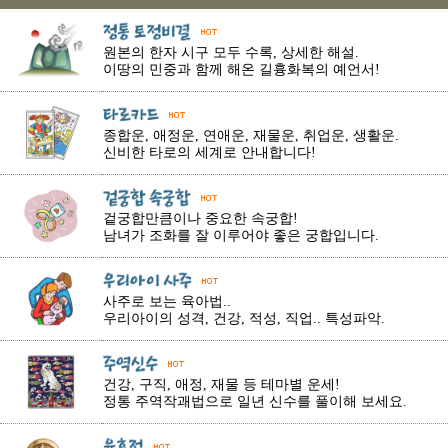
원본의 한자 시구 모두 수록, 상세한 해설.
이땅의 민중과 함께 해온 길흉화복의 예언서!
종합운, 애정운, 연애운, 재물운, 취업운, 생활운.
신비한 타로의 세계로 안내합니다!
겉궁합만큼이나 중요한 속궁합!
남녀가 조화를 잘 이루어야 좋은 궁합입니다.
사주로 보는 육아법..
우리아이의 성격, 건강, 적성, 직업.. 특성파악.
건강, 구직, 애정, 재물 등 테마별 운세!
정통 주역작괘법으로 일년 신수를 풀이해 보세요.