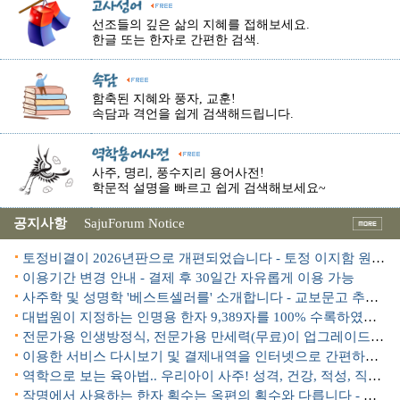
선조들의 깊은 삶의 지혜를 접해보세요.
한글 또는 한자로 간편한 검색.
함축된 지혜와 풍자, 교훈!
속담과 격언을 쉽게 검색해드립니다.
사주, 명리, 풍수지리 용어사전!
학문적 설명을 빠르고 쉽게 검색해보세요~
공지사항
SajuForum Notice
토정비결이 2026년판으로 개편되었습니다 - 토정 이지함 원본 수록
이용기간 변경 안내 - 결제 후 30일간 자유롭게 이용 가능
사주학 및 성명학 '베스트셀러를' 소개합니다 - 교보문고 추천도서!
대법원이 지정하는 인명용 한자 9,389자를 100% 수록하였습니다.
전문가용 인생방정식, 전문가용 만세력(무료)이 업그레이드 되었습니다.
이용한 서비스 다시보기 및 결제내역을 인터넷으로 간편하게 조회할 수 있습니다.
역학으로 보는 육아법.. 우리아이 사주! 성격, 건강, 적성, 직업..
작명에서 사용하는 한자 획수는 옥편의 획수와 다릅니다 - 변획수(변형부수)