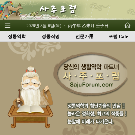
2026년 8월 6일(목) ㆍ 丙午年 乙未月 壬子日
정통역학
정통작명
전문가用
포럼 Cafe