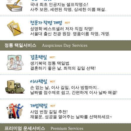
국내 최초 인공지능 셀프작명소!
사주 보완, 세련된 작명, 상세한 이름 해설.
성명학 베스트셀러 저자 직접 작명!
서울대 출신 전광 원장. 명품이름 작명, 개명.
정통 택일서비스
Auspicious Day Services
생기복덕 정통 택일법.
결혼하기 좋은 날, 최적의 길일 선택!
손 없는 날, 이사 길일, 이사 방향까지..
날짜별 점수제로 쉽고, 간편하게 이사 날짜 해결!
사업 번창 길일 추천!
재물운, 성공을 열어주는 날짜를 선택하세요~
프리미엄 운세서비스
Premium Services