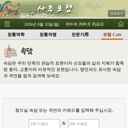
크게보기
2026년 8월 10일(월) ㆍ 丙午年 丙申月 丙辰日
정통역학
정통작명
전문가用
포럼 Cafe
속담은 우리 민족의 관습적 표현이자 선조들의 삶의 지혜가 함축
된 풍자, 교훈이며 비유적인 표현입니다. 명언과도 유사한 속담
과 격언을 쉽게 검색해 보세요.
찾으실 속담 또는 격언의 키워드를 입력해 주십시요.
&