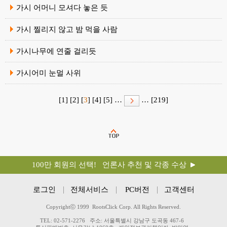
가시 어머니 모셔다 놓은 듯
가시 찔리지 않고 밤 먹을 사람
가시나무에 연줄 걸리듯
가시어미 눈멀 사위
[1]
[2]
[
3
]
[4]
[5]
…
…
[219]
100만 회원의 선택! 언론사 추천 및 각종 수상
로그인
전체서비스
PC버전
고객센터
Copyrightⓒ 1999 RootsClick Corp. All Rights Reserved.
TEL: 02-571-2276
주소: 서울특별시 강남구 도곡동 467-6