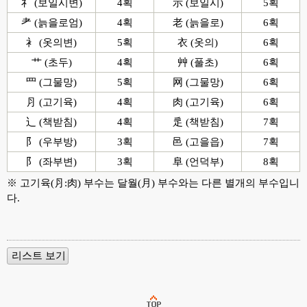
礻 (보일시변)
4획
示 (보일시)
5획
耂 (늙을로엄)
4획
老 (늙을로)
6획
衤 (옷의변)
5획
衣 (옷의)
6획
艹 (초두)
4획
艸 (풀초)
6획
罒 (그물망)
5획
网 (그물망)
6획
⺼ (고기육)
4획
肉 (고기육)
6획
辶 (책받침)
4획
辵 (책받침)
7획
阝 (우부방)
3획
邑 (고을읍)
7획
阝 (좌부변)
3획
阜 (언덕부)
8획
※ 고기육(⺼:肉) 부수는 달월(月) 부수와는 다른 별개의 부수입니
다.