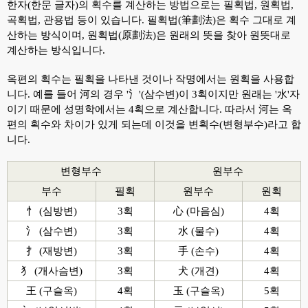
한자(한문 글자)의 획수를 계산하는 방법으로는 필획법, 원획법,
곡획법, 관용법 등이 있습니다. 필획법(筆劃法)은 획수 그대로 계
산하는 방식이며, 원획법(原劃法)은 원래의 뜻을 찾아 원뜻대로
계산하는 방식입니다.
옥편의 획수는 필획을 나타낸 것이나 작명에서는 원획을 사용합
니다. 예를 들어 河의 경우 '氵'(삼수변)이 3획이지만 원래는 '水'자
이기 때문에 성명학에서는 4획으로 계산합니다. 따라서 河는 옥
편의 획수와 차이가 있게 되는데 이것을 변획수(변형부수)라고 합
니다.
변형부수
원부수
부수
필획
원부수
원획
忄 (심방변)
3획
心 (마음심)
4획
氵 (삼수변)
3획
水 (물수)
4획
扌 (재방변)
3획
手 (손수)
4획
犭 (개사슴변)
3획
犬 (개견)
4획
王 (구슬옥)
4획
玉 (구슬옥)
5획