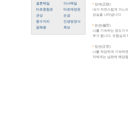
결혼택일
이사택일
정재(正財)
타로종합운
타로애정운
내가 자연스럽게 거느리고
성실을 나타냅니다.
관상
손금
풍수지리
인생방정식
편관(偏官)
꿈해몽
족보
나를 기속하는 정도가 매
부가 됩니다. 모험심과
정관(正官)
나를 적당하게 기속하면
자에게는 남편에 해당합