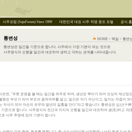
사주포럼 (SajuForum) Since 1999 ㆍ 대한민국 대표 사주·작명 원조 포털 ㆍ 공식 홈페이
통변성
HOME > 택일 > 통변
통변성은 일간을 기준으로 합니다. 사주에서 가장 기본이 되는 것으로
사주명식의 오행을 일간과 대조하여 생하고 극하는 관계를 나타내줍니다.
르면, "무릇 운명을 볼 때는 일간을 위주로 하며, 생년은 뿌리가 되어 조상의 재산정
월령은 부모가 되어 부모의 음덕여부를 알고, 일간은 자기 자신이고, 일지는 처첩이 되
는 자식이 되어 자손의 유무와 말년의 길흉을 안다"라고 했습니다. 통변성은 십신(十神
을 기준으로 합니다. 사주명식의 천간과 지지의 오행을 일간과 대조하여 생(生)하고 극(
로 사주 추명에 있어 기본이 됩니다.
 성별이 같은 형제, 동료를 뜻합니다. 즉 내가 남자이면 남자형제나 남자 동료가 비견