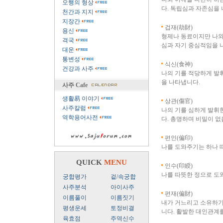
오행의 형상
다. 독립심과 자존심을
천간과 지지
지장간
겁재(劫財)
용신
형제나 동료이지만 나와
격국
심과 자기 중심적임을 
대운
통변성
식신(食神)
건강과 사주
나의 기를 적당하게 발
을 나타냅니다.
사주 Cafe
생활易 이야기
상관(傷官)
사주칼럼
나의 기를 심하게 발휘
역학용어사전
다. 총명하며 비밀이 없
편인(偏印)
나를 도와주기는 하나 
QUICK
MENU
인수(印綬)
나를 따뜻한 정으로 도와
궁합평가
겉/속궁합
사주분석
아이사주
편재(偏財)
이름풀이
이름짓기
내가 거느리고 소유하기
평생운세
토정비결
니다. 활발한 대인관계
육효점
주역신수