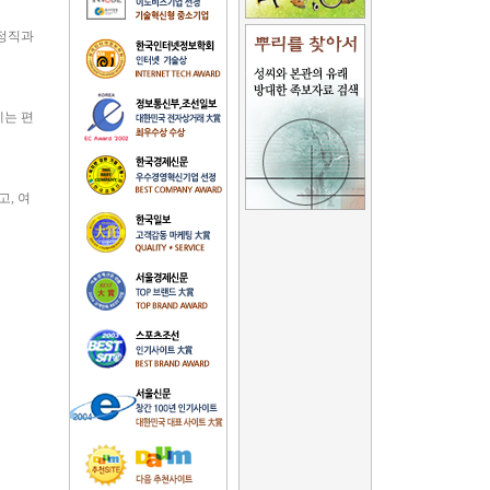
 정직과
게는 편
, 여