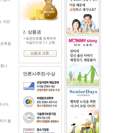
. 자만
2. 상품권
일련번호를 등록하면
마일리지로 1:1 교환.
 온후함
상품권 교환
 됩니
언론사추천/수상
냅니다.
처가 됩