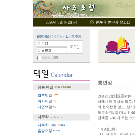
2026년 8월 07일(금)
丙午年 丙申月 癸丑日
회원가입
|
아이디 / 비밀번호 찾기
아이디 저장
통변성
정통 택일
결혼택일
연원간명(淵源看命)에 따
이사택일
상에서의 흥쇠를 알고, 
개업택일
의 현숙함을 알고, 생시
도 하는데, 일간(日干)
사주학
관계를 나타내 주는 것으
사주학 이해
비견(比肩)
음양오행
나와 어깨를 나란히 하는