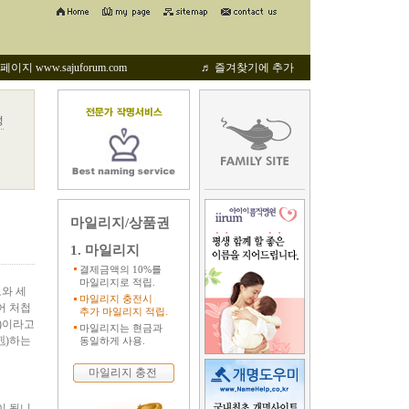
지 www.sajuforum.com
♬ 즐겨찾기에 추가
성
마일리지/상품권
1. 마일리지
결제금액의 10%를
마일리지로 적립.
도와 세
마일리지 충전시
어 처첩
추가 마일리지 적립.
)이라고
마일리지는 현금과
剋)하는
동일하게 사용.
마일리지 충전
이 됩니