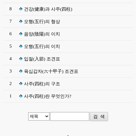
8
건강(健康)과 사주(四柱)
7
오행(五行)의 형상
6
음양(陰陽)의 이치
5
오행(五行)의 이치
4
입절(入節) 조견표
3
육십갑자(六十甲子) 조견표
2
사주(四柱)의 구조
1
사주(四柱)란 무엇인가?