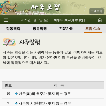
크게보기
2026년 8월 8일(토) ㆍ 丙午年 丙申月 甲寅日
정통역학
정통작명
전문가用
포럼 Cafe
사주는 밤길을 걷는 사람에게는 등불과 같고, 여행자에게는 지도
와 같은것입니다. 내일 비가 온다면 미리 우산을 준비하듯이, 앞
날에 적극적으로 대처하시길..
번호
제 목
10
년주(띠)와 월주가 맞지 않는 경우
9
사주의 시(時柱)가 맞지 않는 경우