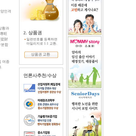
 양인격
 상황과
2. 상품권
(專旺
(從財
일련번호를 등록하면
마일리지로 1:1 교환.
구분합
상품권 교환
십 여종
.
언론사추천/수상