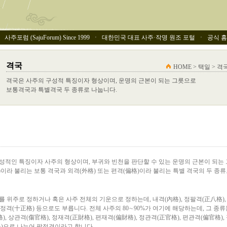
사주포럼 (SajuForum) Since 1999 ㆍ 대한민국 대표 사주·작명 원조 포털 ㆍ 공식 홈페이
격국
HOME > 택일 > 격
격국은 사주의 구성적 특징이자 형상이며, 운명의 근본이 되는 그릇으로
보통격국과 특별격국 두 종류로 나눕니다.
구성적인 특징이자 사주의 형상이며, 부귀와 빈천을 판단할 수 있는 운명의 근본이 되는
)이라 불리는 보통 격국과 외격(外格) 또는 편격(偏格)이라 불리는 특별 격국의 두 종류
를 위주로 정하거나 혹은 사주 전체의 기운으로 정하는데, 내격(內格), 정팔격(正八格),
 십정격(十正格) 등으로도 부릅니다. 전체 사주의 80∼90%가 여기에 해당하는데, 그 종
, 상관격(傷官格), 정재격(正財格), 편재격(偏財格), 정관격(正官格), 편관격(偏官格),
格)으로 나누어 팔정격이라고 합니다.