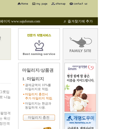
지 www.sajuforum.com
♬ 즐겨찾기에 추가
국
마일리지/상품권
1. 마일리지
결제금액의 10%를
마일리지로 적립.
 그릇입
마일리지 충전시
로 나눕
추가 마일리지 적립.
마일리지는 현금과
동일하게 사용.
 팔정격
마일리지 충전
류는 육신
 정인격