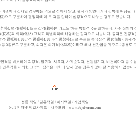
 비견이나 겁재일 경우에는 격으로 정하지 않고, 월지가 양인이거나 건록에 해당될 때
祿格)으로 구분하여 팔정격에 이 두 격을 합하여 십정격으로 나누는 경우도 있습니다.
(外格), 변격(變格), 또는 잡격(雜格)이라고도 하는 특별격국을 말하는데, 사주 전체의
격(從格)과 화격(化格) 그리고 특별외격에 해당하는 잡격으로 나눕니다. 종격은 전왕격
격(從旺格), 종강격(從强格), 종아격(從兒格)으로 부르는 종식상격(從食傷格), 종재격
) 등 5종류로 구분하고, 화격은 화기격(化氣格)이라고 해서 천간합을 위주로 5종류로 
격을 비롯하여 괴강격, 일귀격, 시묘격, 사위순적격, 천원일기격, 비천록마격 등 수
 건록격을 제외한 그 밖의 잡격은 이치에 맞지 않는 경우가 많아 잘 적용하지 않습니다
정통 택일 / 결혼택일 / 이사택일 / 개업택일
No.1 인터넷 택일사이트ㆍ사주포럼ㆍwww.SajuForum.com