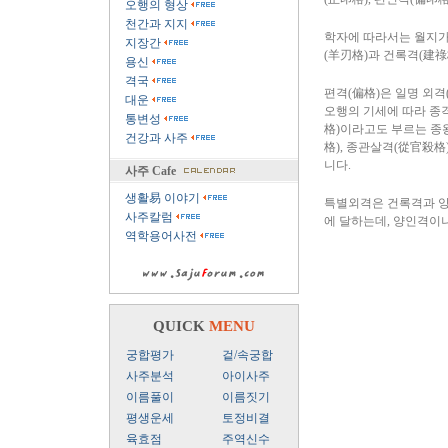
오행의 형상
천간과 지지
학자에 따라서는 월지가
지장간
(羊刃格)과 건록격(建
용신
격국
편격(偏格)은 일명 외격
대운
오행의 기세에 따라 종
통변성
格)이라고도 부르는 종왕
건강과 사주
格), 종관살격(從官殺格
니다.
사주 Cafe
생활易 이야기
특별외격은 건록격과 양인
사주칼럼
에 달하는데, 양인격이나
역학용어사전
QUICK
MENU
궁합평가
겉/속궁합
사주분석
아이사주
이름풀이
이름짓기
평생운세
토정비결
육효점
주역신수