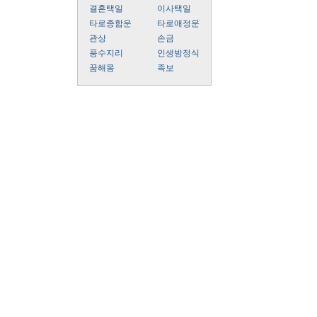
결혼택일
이사택일
타로종합운
타로애정운
관상
손금
풍수지리
인생방정식
꿈해몽
족보