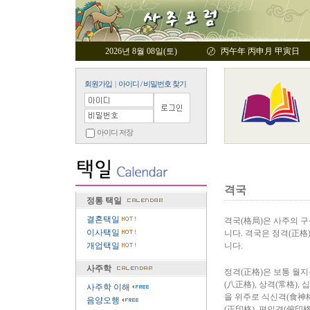
2026년 8월 08일(토)
丙午年 丙申月 甲寅日
회원가입
|
아이디 / 비밀번호 찾기
아이디 저장
격국
정통 택일
결혼택일
격국(格局)은 사주의 
이사택일
니다. 격국은 정격(正格
개업택일
니다.
사주학
정격(正格)은 보통 월지
(八正格), 상격(常格),
사주학 이해
을 위주로 식신격(食神格)
음양오행
(正印格), 편인격(偏印