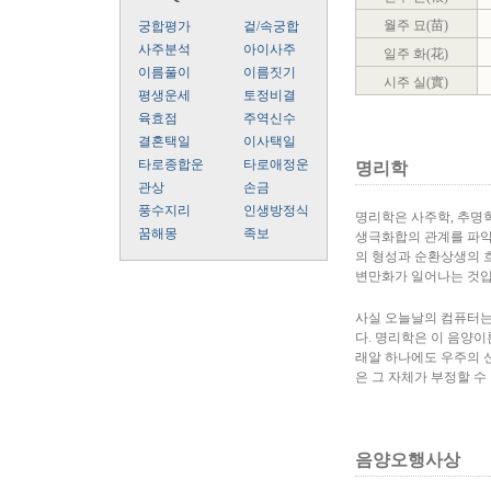
월주 묘(苗)
궁합평가
겉/속궁합
사주분석
아이사주
일주 화(花)
이름풀이
이름짓기
시주 실(實)
평생운세
토정비결
육효점
주역신수
결혼택일
이사택일
타로종합운
타로애정운
명리학
관상
손금
풍수지리
인생방정식
명리학은 사주학, 추명
꿈해몽
족보
생극화합의 관계를 파악
의 형성과 순환상생의 
변만화가 일어나는 것입
사실 오늘날의 컴퓨터는
다. 명리학은 이 음양이
래알 하나에도 우주의 
은 그 자체가 부정할 수
음양오행사상