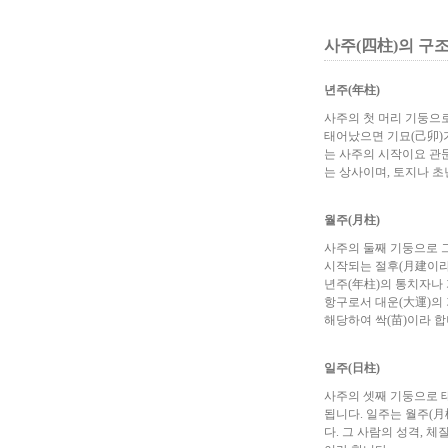
사주(四柱)의 구
년주(年柱)
사주의 첫 머리 기둥으로 
태어났으면 기묘(己卯)가
는 사주의 시작이요 관문
는 상사이며, 토지나 초
월주(月柱)
사주의 둘째 기둥으로 그
시작되는 절후(月建이라고
년주(年柱)의 통치자나 
항구로서 대운(大運)의
해당하여 싹(苗)이라 합
일주(日柱)
사주의 셋째 기둥으로 
됩니다. 일주는 월주(
다. 그 사람의 성격, 