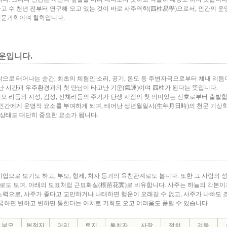
고 수 천년 전부터 연구해 오고 있는 것이 바로 사주역학(四柱易學)으로서, 인간의 운
천문과학이며 철학입니다.
운입니다.
으로 태어나는 순간, 최초의 체험인 소리, 공기, 온도 등 주변자극으로부터 체내 리듬
난 시간과 우주환경과의 첫 만남이 타고난 기운(氣運)이며 四柱가 된다는 뜻입니다.
오 리듬의 지성, 감성, 신체리듬의 주기가 탄생 시점의 첫 의미있는 신호로부터 출발합
 인간에게 운명적 요소를 부여하게 되며, 태어난 생년월일시(生年月日時)의 천문 기상
강상태도 대단히 중요한 요소가 됩니다.
업으로 보기도 하고, 부모, 형제, 처자 등과의 육친관계로도 봅니다. 또한 그 사람의 성
으로도 보며, 아래의 도표처럼 근묘화실(根苗花實)로 비유합니다. 사주는 하늘의 각본이
노력으로, 사주가 좋다고 교만하거나 나태하면 행운이 오래갈 수 없고, 사주가 나빠도 
 궁하면 변하고 변하면 통한다는 이치로 기회도 오고 어려움도 풀릴 수 있습니다.
부모
본적지
머리
토지
통치자
사장
정치
겨울