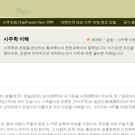
사주포럼 (SajuForum) Since 1999 ㆍ 대한민국 대표 사주·작명 원조 포털 ㆍ 공식 홈페이
사주학 이해
HOME > 궁합 > 사주학 이
사주학은 운명을 판단하는 통계학이자 천문과학이며 철학입니다. 비가오면 우산을
준비하듯, 운명에 적극적으로 대처하는것이 사주에 대한 올바른 이해입니다.
, 생월(生月), 생일(生日), 생시(生時)의 네 기둥을 사주(四柱)라 하는데, 한 기둥(柱)
 8자(八字)로 되어 있습니다. 사주팔자로 표현된 간지(干支)는 음양오행(陰陽五行)의 
간이 교차되면서 운명이란 이름으로 우리 인생을 지배합니다. 그러므로 사주를 천명(天
, 몸과 마음이 어떻게 생겼고, 어떤 능력과 적성을 가졌으며, 무엇을 언제 어떻게 할 
다. 따라서 우리의 눈만 밝으면, 그 사람의 성격, 재능, 흥망성쇠, 길흉화복과 오장육부
다. 그러나 인간은 자신의 앞날을 미리 내다보지 못하고 적절히 대응도 하지 못합니다