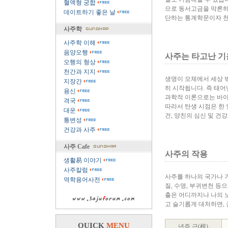
혈액형 궁합
므로 동서고금을 막론하
데이트하기 좋은 날
단하는 통계학문이자 
사주학
사주학 이해
음양오행
사주는 타고난 기
오행의 형상
천간과 지지
생명이 모체에서 세상 밖
지장간
히 시작됩니다. 즉 태어
용신
과학적 이론으로는 바이
격국
따라서 탄생 시점은 한
대운
건, 양친의 심신 및 건
통변성
건강과 사주
사주 Cafe
사주의 작용
생활易 이야기
사주칼럼
사주를 하나의 국가나 기
역학용어사전
질, 수명, 부귀변천 등
출은 어디까지나 나의 
고 슬기롭게 대처하면,
QUICK
MENU
년주 근(根)