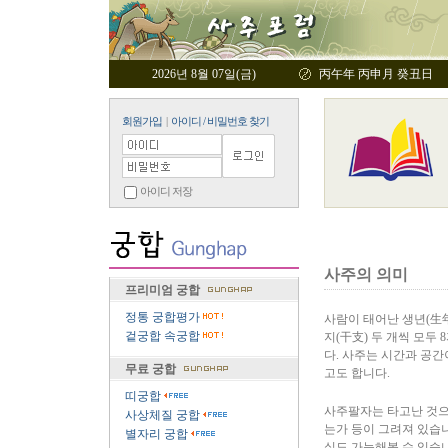
2026년 8월 07일(금)
丙午年 丙申月 癸丑日
회원가입
|
아이디 / 비밀번호 찾기
아이디 저장
사주의 의미
프리미엄 궁합
정통 궁합평가
사람이 태어난 생년(生年)
겉궁합 속궁합
지(干支) 두 개씩 모두
다. 사주는 시간과 공
무료 궁합
고도 합니다.
띠궁합
사주팔자는 타고난 것으로
사상체질 궁합
는가 등이 그려져 있습니
별자리 궁합
실도 가늠해볼 수 있습니