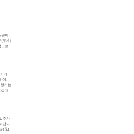
99년에
주(年柱)
밖으로
절기가
하여,
출항하는
시절에
 일주가
나타냅니
꽃(花)