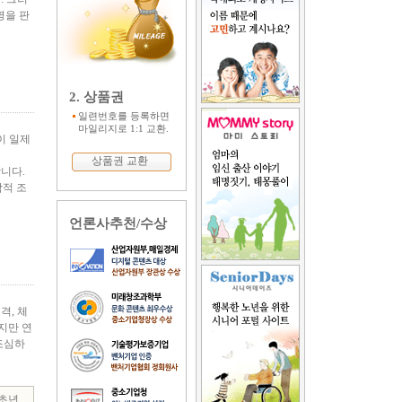
명을 판
2. 상품권
일련번호를 등록하면
마일리지로 1:1 교환.
이 일제
상품권 교환
니다.
학적 조
언론사추천/수상
격, 체
지만 연
조심하
초년