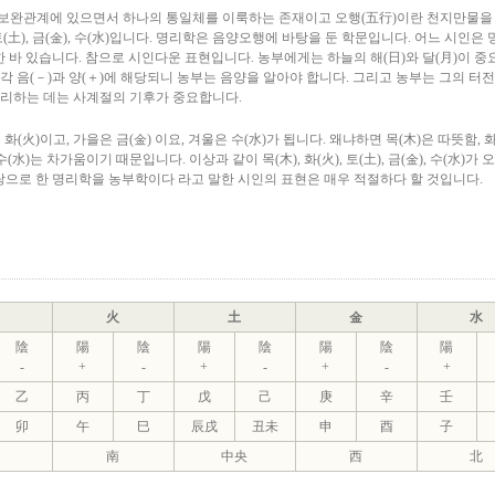
서로 보완관계에 있으면서 하나의 통일체를 이룩하는 존재이고 오행(五行)이란 천지만물을
, 토(土), 금(金), 수(水)입니다. 명리학은 음양오행에 바탕을 둔 학문입니다. 어느 시인은
 바 있습니다. 참으로 시인다운 표현입니다. 농부에게는 하늘의 해(日)와 달(月)이 
 각각 음(－)과 양(＋)에 해당되니 농부는 음양을 알아야 합니다. 그리고 농부는 그의 터
를 관리하는 데는 사계절의 기후가 중요합니다.
 화(火)이고, 가을은 금(金) 이요, 겨울은 수(水)가 됩니다. 왜냐하면 목(木)은 따뜻함, 화
수(水)는 차가움이기 때문입니다. 이상과 같이 목(木), 화(火), 토(土), 금(金), 수(水)가 
탕으로 한 명리학을 농부학이다 라고 말한 시인의 표현은 매우 적절하다 할 것입니다.
火
土
金
水
陰
陽
陰
陽
陰
陽
陰
陽
-
+
-
+
-
+
-
+
乙
丙
丁
戊
己
庚
辛
壬
卯
午
巳
辰戌
丑未
申
酉
子
南
中央
西
北