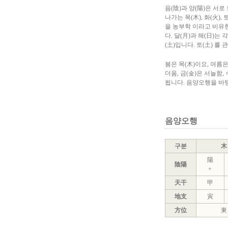
음(陰)과 양(陽)은 
나가는 목(木), 화(火)
을 농부학 이라고 비유한
다. 달(月)과 해(日)는
(土)입니다. 토(土) 
봄은 목(木)이요, 여름은
더움, 금(金)은 서늘함, 
됩니다. 음양오행을 바
음양오행
구분
木
陽
陰陽
+
天干
甲
地支
寅
方位
東