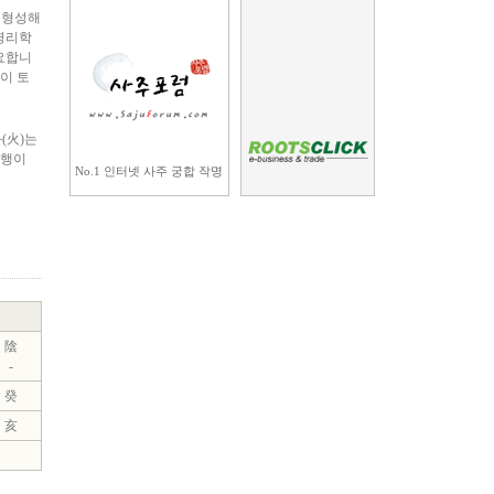
 형성해
 명리학
중요합니
전이 토
(火)는
오행이
No.1 인터넷 사주 궁합 작명
陰
-
癸
亥