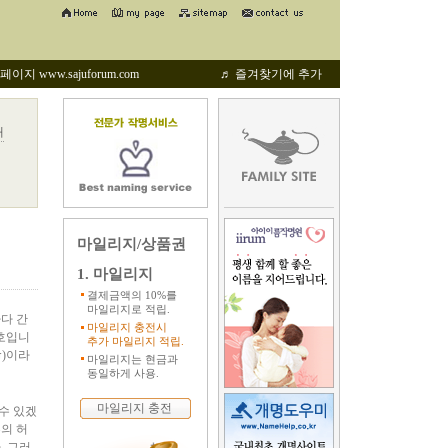
지 www.sajuforum.com
♬ 즐겨찾기에 추가
해
마일리지/상품권
1. 마일리지
결제금액의 10%를
마일리지로 적립.
마다 간
마일리지 충전시
부호입니
추가 마일리지 적립.
命)이라
마일리지는 현금과
동일하게 사용.
마일리지 충전
수 있겠
의 허
. 그러