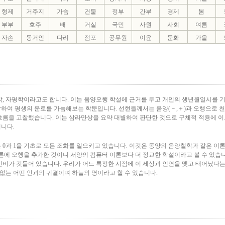
형제
거주지
가슴
건물
정부
간부
경제
봄
부부
호주
배
거실
국민
사원
사회
여름
자손
동거인
다리
점포
공무원
이윤
문화
가을
학, 자평학이라고도 합니다. 이는 음양오행 학설에 근거를 두고 개인의 생년월일시를 
하여 평생의 운로를 가늠해보는 학문입니다. 선현들께서는 음양(－,＋)과 오행으로 
흐름을 고찰했습니다. 이는 삼라만상을 요약 대별하여 판단한 것으로 구체적 적용에 이
니다.
 0과 1을 기초로 모든 조화를 일으키고 있습니다. 이것은 동양의 음양철학과 같은 이
론에 오행을 추가한 것이니 서양의 컴퓨터 이론보다 더 정교한 학설이라고 볼 수 있습니
신비가 깃들어 있습니다. 우리가 어느 특정한 시점에 이 세상과 인연을 맺고 태어났다는
 없는 어떤 인과의 귀결이며 하늘의 명이라고 할 수 있습니다.