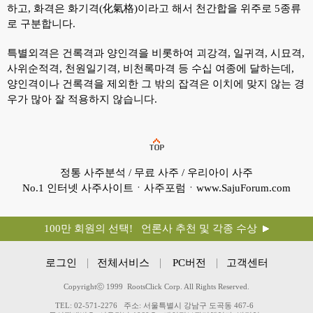
하고, 화격은 화기격(化氣格)이라고 해서 천간합을 위주로 5종류
로 구분합니다.
특별외격은 건록격과 양인격을 비롯하여 괴강격, 일귀격, 시묘격,
사위순적격, 천원일기격, 비천록마격 등 수십 여종에 달하는데,
양인격이나 건록격을 제외한 그 밖의 잡격은 이치에 맞지 않는 경
우가 많아 잘 적용하지 않습니다.
정통 사주분석 / 무료 사주 / 우리아이 사주
No.1 인터넷 사주사이트ㆍ사주포럼ㆍwww.SajuForum.com
100만 회원의 선택! 언론사 추천 및 각종 수상
로그인
전체서비스
PC버전
고객센터
Copyrightⓒ 1999 RootsClick Corp. All Rights Reserved.
TEL: 02-571-2276
주소: 서울특별시 강남구 도곡동 467-6