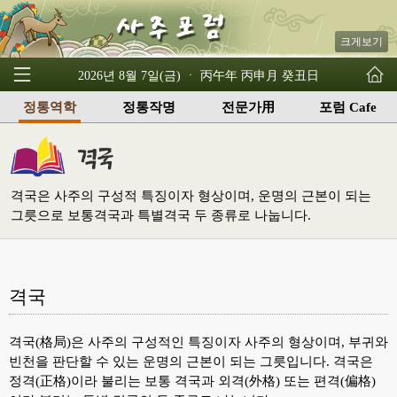
크게보기
2026년 8월 7일(금) ㆍ 丙午年 丙申月 癸丑日
정통역학
정통작명
전문가用
포럼 Cafe
격국은 사주의 구성적 특징이자 형상이며, 운명의 근본이 되는
그릇으로 보통격국과 특별격국 두 종류로 나눕니다.
격국
격국(格局)은 사주의 구성적인 특징이자 사주의 형상이며, 부귀와
빈천을 판단할 수 있는 운명의 근본이 되는 그릇입니다. 격국은
정격(正格)이라 불리는 보통 격국과 외격(外格) 또는 편격(偏格)