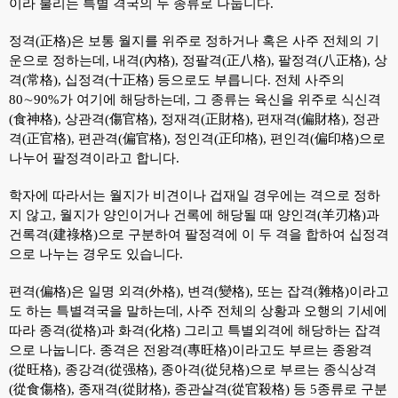
이라 불리는 특별 격국의 두 종류로 나눕니다.
정격(正格)은 보통 월지를 위주로 정하거나 혹은 사주 전체의 기
운으로 정하는데, 내격(內格), 정팔격(正八格), 팔정격(八正格), 상
격(常格), 십정격(十正格) 등으로도 부릅니다. 전체 사주의
80∼90%가 여기에 해당하는데, 그 종류는 육신을 위주로 식신격
(食神格), 상관격(傷官格), 정재격(正財格), 편재격(偏財格), 정관
격(正官格), 편관격(偏官格), 정인격(正印格), 편인격(偏印格)으로
나누어 팔정격이라고 합니다.
학자에 따라서는 월지가 비견이나 겁재일 경우에는 격으로 정하
지 않고, 월지가 양인이거나 건록에 해당될 때 양인격(羊刃格)과
건록격(建祿格)으로 구분하여 팔정격에 이 두 격을 합하여 십정격
으로 나누는 경우도 있습니다.
편격(偏格)은 일명 외격(外格), 변격(變格), 또는 잡격(雜格)이라고
도 하는 특별격국을 말하는데, 사주 전체의 상황과 오행의 기세에
따라 종격(從格)과 화격(化格) 그리고 특별외격에 해당하는 잡격
으로 나눕니다. 종격은 전왕격(專旺格)이라고도 부르는 종왕격
(從旺格), 종강격(從强格), 종아격(從兒格)으로 부르는 종식상격
(從食傷格), 종재격(從財格), 종관살격(從官殺格) 등 5종류로 구분