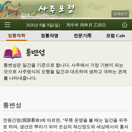
크게보기
2026년 8월 9일(일) ㆍ 丙午年 丙申月 乙卯日
정통역학
정통작명
전문가用
포럼 Cafe
통변성은 일간을 기준으로 합니다. 사주에서 가장 기본이 되는
것으로 사주명식의 오행을 일간과 대조하여 생하고 극하는 관계
를 나타내줍니다.
통변성
연원간명(淵源看命)에 따르면, "무릇 운명을 볼 때는 일간을 위주
로 하며, 생년은 뿌리가 되어 조상의 재산정도와 세상에서의 흥쇠