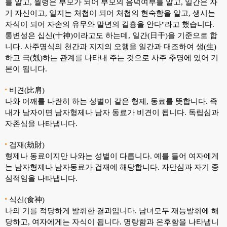
를 알고, 월령은 부모가 되어 부모의 음덕여부를 알고, 일간은 자
기 자신이고, 일지는 처첩이 되어 처첩의 현숙함을 알고, 생시는
자식이 되어 자손의 유무와 말년의 길흉을 안다"라고 했습니다.
통변성은 십신(十神)이라고도 하는데, 일간(日干)을 기준으로 합
니다. 사주명식의 천간과 지지의 오행을 일간과 대조하여 생(生)
하고 극(剋)하는 관계를 나타내 주는 것으로 사주 추명에 있어 기
본이 됩니다.
비견(比肩)
나와 어깨를 나란히 하는 성별이 같은 형제, 동료를 뜻합니다. 즉
내가 남자이면 남자형제나 남자 동료가 비견이 됩니다. 독립심과
자존심을 나타냅니다.
겁재(劫財)
형제나 동료이지만 나와는 성별이 다릅니다. 예를 들어 여자에게
는 남자형제나 남자동료가 겁재에 해당합니다. 자만심과 자기 중
심적임을 나타냅니다.
식신(食神)
나의 기를 적당하게 발휘한 결과입니다. 남녀모두 재능발휘에 해
당하고, 여자에게는 자식이 됩니다. 명랑함과 온후함을 나타냅니