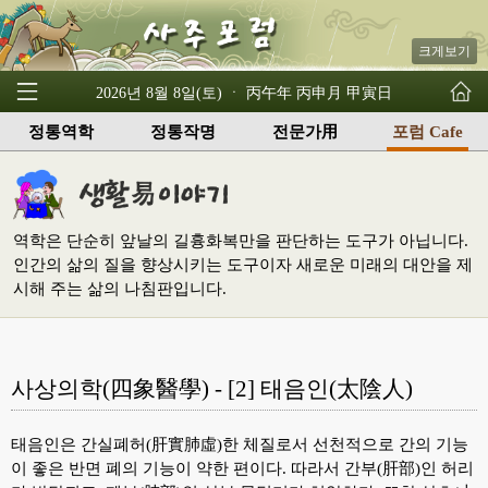
크게보기
2026년 8월 8일(토) ㆍ 丙午年 丙申月 甲寅日
정통역학
정통작명
전문가用
포럼 Cafe
역학은 단순히 앞날의 길흉화복만을 판단하는 도구가 아닙니다.
인간의 삶의 질을 향상시키는 도구이자 새로운 미래의 대안을 제
시해 주는 삶의 나침판입니다.
사상의학(四象醫學) - [2] 태음인(太陰人)
태음인은 간실폐허(肝實肺虛)한 체질로서 선천적으로 간의 기능
이 좋은 반면 폐의 기능이 약한 편이다. 따라서 간부(肝部)인 허리