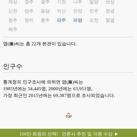
개성
경주
광주
기천
나주
밀양
보성
신천
양주
용담
익산
진양
진주
창녕
청주
청하
충주
파주
파평
포천
함열
해주
염(廉)씨는 총 22개 본관이 있습니다.
인구수
통계청의 인구조사에 의하면 염(廉)씨는
1985년에는 54,445명, 2000년에는 63,951명,
가장 최근인 2015년에는 69,387명으로 조사되었습니다.
100만 회원의 선택! 언론사 추천 및 각종 수상