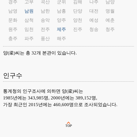
경주
고부
곡산
군위
김해
나주
남양
남영
남원
남한
남흥
단양
대전
명월
문화
삼척
송악
양주
양천
예성
예춘
원주
임천
전주
제주
진주
청송
청주
충주
파주
풍산
해주
양(梁)씨는 총 32개 본관이 있습니다.
인구수
통계청의 인구조사에 의하면 양(梁)씨는
1985년에는 343,985명, 2000년에는 389,152명,
가장 최근인 2015년에는 460,600명으로 조사되었습니다.