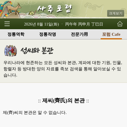
크게보기
2026년 8월 11일(화) ㆍ 丙午年 丙申月 丁巳日
정통역학
정통작명
전문가用
포럼 Cafe
우리나라에 현존하는 모든 성씨와 본관, 계파에 대한 기원, 인물,
항렬자 등 방대한 양의 자료를 족보 검색을 통해 알아보실 수 있
습니다.
::
제씨(齊氏)의 본관
::
제(齊)씨의 본관은 알 수 없습니다.