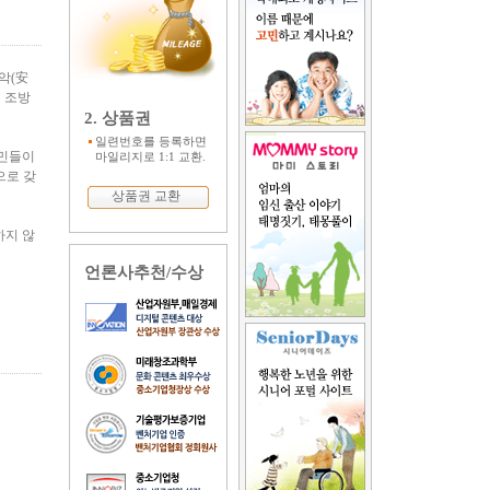
악(安
 조방
2. 상품권
일련번호를 등록하면
유민들이
마일리지로 1:1 교환.
으로 갖
상품권 교환
하지 않
언론사추천/수상