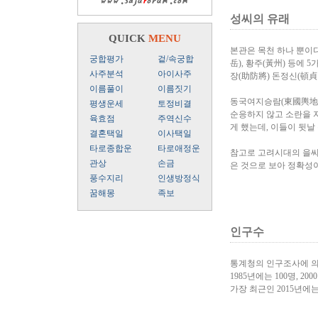
성씨의 유래
QUICK
MENU
본관은 목천 하나 뿐이다.
궁합평가
겉/속궁합
岳), 황주(黃州) 등에
사주분석
아이사주
장(助防將) 돈정신(頓貞
이름풀이
이름짓기
동국여지승람(東國輿地勝
평생운세
토정비결
순응하지 않고 소란을 자주
육효점
주역신수
게 했는데, 이들이 뒷날 돈
결혼택일
이사택일
타로종합운
타로애정운
참고로 고려시대의 을씨
관상
손금
은 것으로 보아 정확성이
풍수지리
인생방정식
꿈해몽
족보
인구수
통계청의 인구조사에 의
1985년에는 100명, 200
가장 최근인 2015년에