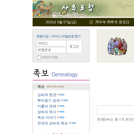
2026년 8월 07일(금)
丙午年 丙申月 癸丑日
회원가입
|
아이디 / 비밀번호 찾기
아이디 저장
족보
성씨와 본관
뿌리찾기 검색
이름의 유래
성씨의 역사
족보 이야기
돈(頓)씨는 총 1개 본관
외국의 성씨와 족보