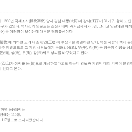
 1930년 국세조사(國稅調査) 당시 평남 대동(大同)과 강서(江西)에 31가구, 황해도 안
 5가구가 있었다. 역사상의 인물로는 조선시대에 과거급제자가 3명, 그리고 임진왜란 때의
臣) 등 여러명이 보이는데 대부분 평양출신이다.
覽)에 의하면 고려 태조 왕건(王建)이 후삼국을 통일하던 당시, 목천 지방의 백제 
 피웠으므로 그 지방 사람들에게 돈(豚), 상(象), 우(牛), 장(獐) 등 짐승의 이름을 성
(頓), 상(尙), 우(禹), 장(長)씨로 성씨를 바꾸었다고 한다.
(乙氏)가 성씨를 돈(頓)으로 개성하였다고도 하는데 인물과 지명에 대한 기록이 분명
 없다고 본다.
하면 돈(頓)씨는
0년에는 115명,
는 117명으로 조사되었습니다.