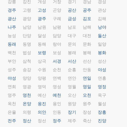
강릉
강진
개성
거창
경기
경남
경성
경주
고령
고성
곤양
공산
공주
관상
광산
광양
광주
구례
금성
김포
김해
나주
남양
남원
남평
남포
남해
낭야
능성
단양
달성
담양
대구
대전
돌산
동래
동명
동해
랑야
문의
문화
밀양
백천
법성
보령
보성
봉래
봉해
봉화
부안
삼척
상극
서경
서산
선산
성산
성주
송강
수원
순천
순흥
안동
야성
야성
양양
양평
연백
연안
연일
연흥
연희
영광
영덕
영성
영월
영일
영정
영주
영천
예산
예천
오산
오천
옥구
옥천
온양
옹진
용인
원양
원주
월성
은율
의령
의안
인동
장기
장성
장흥
전주
정산
정선
정주
제주
죽산
진양