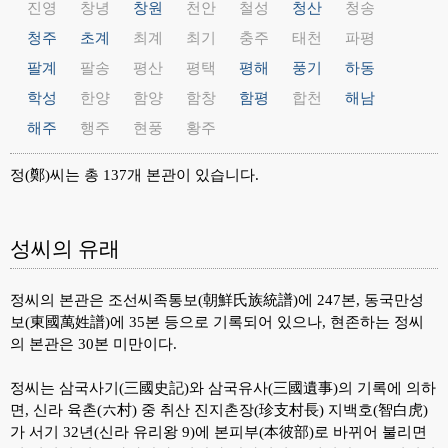
진영
창녕
창원
천안
철성
청산
청송
청주
초계
최계
최기
충주
태천
파평
팔계
팔송
평산
평택
평해
풍기
하동
학성
한양
함양
함창
함평
합천
해남
해주
행주
현풍
황주
정(鄭)씨는 총 137개 본관이 있습니다.
성씨의 유래
정씨의 본관은 조선씨족통보(朝鮮氏族統譜)에 247본, 동국만성
보(東國萬姓譜)에 35본 등으로 기록되어 있으나, 현존하는 정씨
의 본관은 30본 미만이다.
정씨는 삼국사기(三國史記)와 삼국유사(三國遺事)의 기록에 의하
면, 신라 육촌(六村) 중 취산 진지촌장(珍支村長) 지백호(智白虎)
가 서기 32년(신라 유리왕 9)에 본피부(本彼部)로 바뀌어 불리면