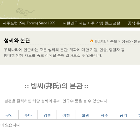
사주포럼 (SajuForum) Since 1999 ㆍ 대한민국 대표 사주·작명 원조 포털 ㆍ 공식 홈페이
성씨와 본관
HOME > 족보 > 성씨와 본
우리나라에 현존하는 모든 성씨와 본관, 계파에 대한 기원, 인물, 항렬자 등
방대한 양의 자료를 족보 검색을 통해 알아보실 수 있습니다.
:: 방씨(邦氏)의 본관 ::
본관을 클릭하면 해당 성씨의 유래, 인구수 등을 볼 수 있습니다.
무안
수다
영흥
예천
철원
파주
풍기
관이 있습니다.