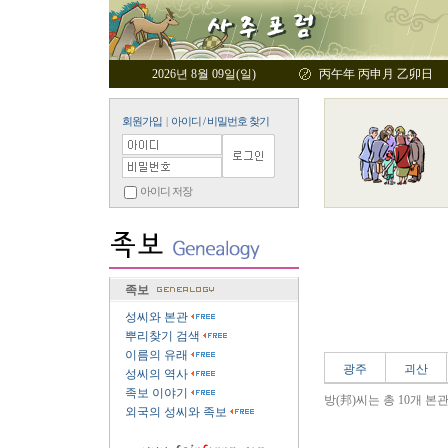
2026년 8월 09일(일)
丙午年 丙申月 乙卯日
회원가입
|
아이디 / 비밀번호 찾기
아이디 저장
족보
성씨와 본관
뿌리찾기 검색
이름의 유래
광주
괴산
성씨의 역사
족보 이야기
방(邦)씨는 총 10개 본
외국의 성씨와 족보