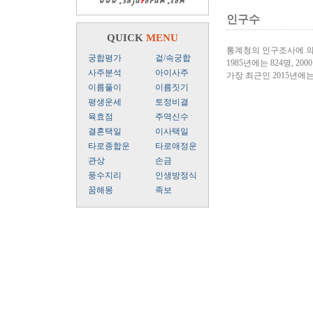
인구수
QUICK
MENU
통계청의 인구조사에 의
궁합평가
겉/속궁합
1985년에는 824명, 200
사주분석
아이사주
가장 최근인 2015년에
이름풀이
이름짓기
평생운세
토정비결
육효점
주역신수
결혼택일
이사택일
타로종합운
타로애정운
관상
손금
풍수지리
인생방정식
꿈해몽
족보