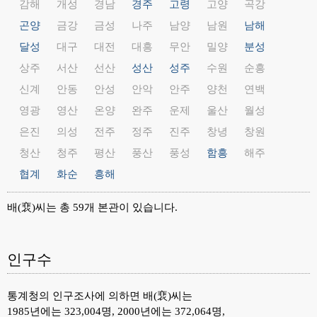
감해
개성
경남
경주
고령
고양
곡강
곤양
금강
금성
나주
남양
남원
남해
달성
대구
대전
대흥
무안
밀양
분성
상주
서산
선산
성산
성주
수원
순흥
신계
안동
안성
안악
안주
양천
연백
영광
영산
온양
완주
운제
울산
월성
은진
의성
전주
정주
진주
창녕
창원
청산
청주
평산
풍산
풍성
함흥
해주
협계
화순
흥해
배(裵)씨는 총 59개 본관이 있습니다.
인구수
통계청의 인구조사에 의하면 배(裵)씨는
1985년에는 323,004명, 2000년에는 372,064명,