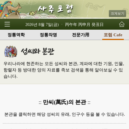
크게보기
2026년 8월 7일(금) ㆍ 丙午年 丙申月 癸丑日
정통역학
정통작명
전문가用
포럼 Cafe
우리나라에 현존하는 모든 성씨와 본관, 계파에 대한 기원, 인물,
항렬자 등 방대한 양의 자료를 족보 검색을 통해 알아보실 수 있
습니다.
::
만씨(萬氏)의 본관
::
본관을 클릭하면 해당 성씨의 유래, 인구수 등을 볼 수 있습니다.