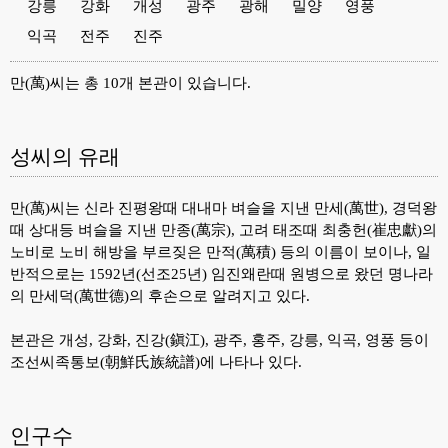
강릉
강화
개성
광주
광해
밀양
영풍
익곡
전주
진주
만(萬)씨는 총 10개 본관이 있습니다.
성씨의 유래
만(萬)씨는 신라 진평왕때 대내마 벼슬을 지낸 만세(萬世), 경덕왕
때 상대등 벼슬을 지낸 만종(萬宗), 고려 태조때 최충헌(崔忠獻)의
노비로 노비 해방을 부르짖은 만적(萬積) 등의 이름이 보이나, 일
반적으로는 1592년(선조25년) 임진왜란때 원병으로 왔던 명나라
의 만세덕(萬世德)의 후손으로 알려지고 있다.
본관은 개성, 강화, 진강(鎭江), 광주, 홍주, 강릉, 익곡, 영풍 등이
조선씨족통보(朝鮮氏族統譜)에 나타나 있다.
인구수