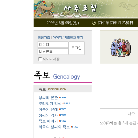
2026년 8월 09일(일)
丙午年 丙申月 乙卯日
회원가입
|
아이디 / 비밀번호 찾기
아이디 저장
족보
성씨와 본관
뿌리찾기 검색
이름의 유래
나주
성씨의 역사
족보 이야기
모(牟)씨는 총 3개 본관
외국의 성씨와 족보