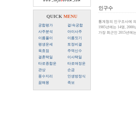
인구수
QUICK
MENU
통계청의 인구조사에 의
궁합평가
겉/속궁합
1985년에는 14명, 2000
사주분석
아이사주
가장 최근인 2015년에
이름풀이
이름짓기
평생운세
토정비결
육효점
주역신수
결혼택일
이사택일
타로종합운
타로애정운
관상
손금
풍수지리
인생방정식
꿈해몽
족보