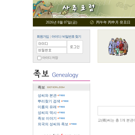
2026년 8월 07일(금)
丙午年 丙申月 癸丑日
회원가입
|
아이디 / 비밀번호 찾기
아이디 저장
족보
성씨와 본관
뿌리찾기 검색
이름의 유래
성씨의 역사
족보 이야기
교(橋)씨는 총 1개 본관
외국의 성씨와 족보