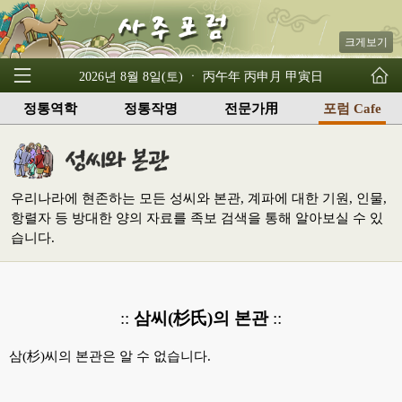
크게보기
2026년 8월 8일(토) ㆍ 丙午年 丙申月 甲寅日
정통역학
정통작명
전문가用
포럼 Cafe
우리나라에 현존하는 모든 성씨와 본관, 계파에 대한 기원, 인물,
항렬자 등 방대한 양의 자료를 족보 검색을 통해 알아보실 수 있
습니다.
::
삼씨(杉氏)의 본관
::
삼(杉)씨의 본관은 알 수 없습니다.