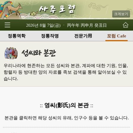
크게보기
2026년 8월 7일(금) ㆍ 丙午年 丙申月 癸丑日
정통역학
정통작명
전문가用
포럼 Cafe
우리나라에 현존하는 모든 성씨와 본관, 계파에 대한 기원, 인물,
항렬자 등 방대한 양의 자료를 족보 검색을 통해 알아보실 수 있
습니다.
::
영씨(影氏)의 본관
::
본관을 클릭하면 해당 성씨의 유래, 인구수 등을 볼 수 있습니다.