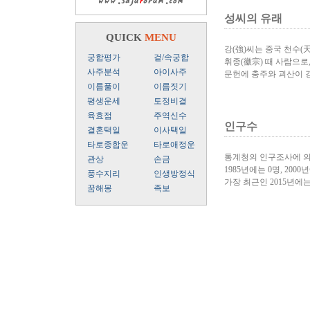
성씨의 유래
QUICK
MENU
강(強)씨는 중국 천수(
궁합평가
겉/속궁합
휘종(徽宗) 때 사람으로
사주분석
아이사주
문헌에 충주와 괴산이 
이름풀이
이름짓기
평생운세
토정비결
육효점
주역신수
인구수
결혼택일
이사택일
타로종합운
타로애정운
통계청의 인구조사에 의
관상
손금
1985년에는 0명, 2000년
풍수지리
인생방정식
가장 최근인 2015년에
꿈해몽
족보