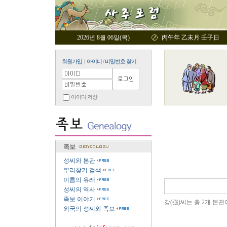
2026년 8월 06일(목)
丙午年 乙未月 壬子日
회원가입
|
아이디 / 비밀번호 찾기
아이디 저장
족보
성씨와 본관
뿌리찾기 검색
이름의 유래
성씨의 역사
족보 이야기
강(強)씨는 총 2개 본관
외국의 성씨와 족보