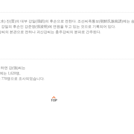
天水) 진(晋)의 대부 강일(强釰)의 후손으로 전한다. 조선씨족통보(朝鮮氏族統譜)에는 
, 강일의 후손인 강준명(强浚明)에 연원을 두고 있는 것으로 기록되어 있다.
강씨의 본관으로 전하나 괴산강씨는 충주강씨의 분파로 간주된다.
하면 강(強)씨는
에는 1,620명,
는 770명으로 조사되었습니다.