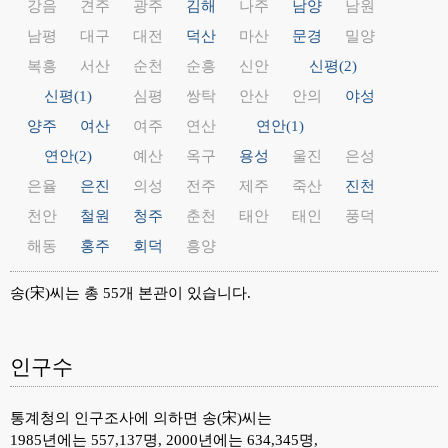
강음
견주
광주
김해
나주
남양
남원
남평
대구
대전
덕산
마산
문경
밀양
복흥
서산
순천
순흥
신안
신평(2)
신평(1)
심평
쌍탁
안산
안의
야성
양주
여산
여주
연산
연안(1)
연안(2)
예산
옥구
용성
울진
은성
은율
은진
의성
전주
제주
죽산
진천
천안
철원
청주
춘천
태안
태인
풍덕
해동
홍주
회덕
흥양
송(宋)씨는 총 55개 본관이 있습니다.
인구수
통계청의 인구조사에 의하면 송(宋)씨는
1985년에는 557,137명, 2000년에는 634,345명,