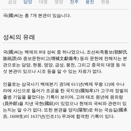
금성
담양
대명
영양
전주
풍천
현풍
국(國)씨는 총 7개 본관이 있습니다.
성씨의 유래
국(國)씨는 백제의 8대 성씨 중 하나였으나, 조선씨족통보(朝鮮氏
族統譜)와 증보문헌비고(增補文獻備考) 등의 문헌에 전해지는 본
관으로는 담양, 현풍, 영양, 금성, 풍천, 그리고 중국의 대명 등 여
섯 본관이 있으나 시조 등을 알 수 있는 자료가 없다.
인물로는 삼국사기 백제본기 권5에 611년(백제 무왕 12)에 수나
라에 사신으로 들어가 조공을 한 국지모(國知牟)가 고구려 정벌의
출병 기일을 물었다는 기록이 보이며, 고려 태조 원년에 원외랑
(員外郞)을 지낸 국현(國鉉)이 있었으나 현재의 국씨와 관련이 있
는지는 알 수가 없다. 또한 본관을 양지(陽智)로 하는 국승길(國承
吉, 1608生)이 1637년(인조15) 무과에 합격한 기록이 있다.