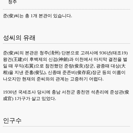
청주
준(俊)씨는 총 1개 본관이 있습니다.
성씨의 유래
준(俊)씨의 본관은 청주(淸州) 단본으로 고려사에 936년(태조19)
왕건(王建)이 후백제의 신검(神劒)과 이천에서 마지막 결전을 벌
일 때 우익(右翼)으로 참전했던 준량(俊良)장군, 광종때 대상(大
相)을 지낸 준홍(俊弘), 신종때 준존비(俊存庇)장군 등의 이름이
나오지만 현재의 준씨와의 관계는 고증하기 어렵다.
1930년 국세조사 당시에 충남 서천군 종천면 석촌리에 준성관(俊
成官) 1가구가 살고 있었다.
인구수