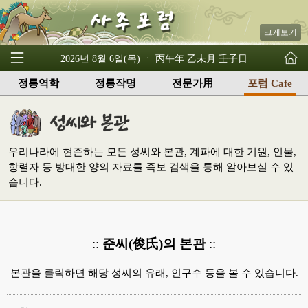
크게보기
2026년 8월 6일(목) ㆍ 丙午年 乙未月 壬子日
정통역학
정통작명
전문가用
포럼 Cafe
우리나라에 현존하는 모든 성씨와 본관, 계파에 대한 기원, 인물,
항렬자 등 방대한 양의 자료를 족보 검색을 통해 알아보실 수 있
습니다.
::
준씨(俊氏)의 본관
::
본관을 클릭하면 해당 성씨의 유래, 인구수 등을 볼 수 있습니다.