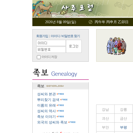
2026년 8월 09일(일)
丙午年 丙申月 乙卯日
회원가입
|
아이디 / 비밀번호 찾기
아이디 저장
족보
성씨와 본관
뿌리찾기 검색
이름의 유래
강남
강릉
성씨의 역사
족보 이야기
괴산
금산
외국의 성씨와 족보
부안
부평