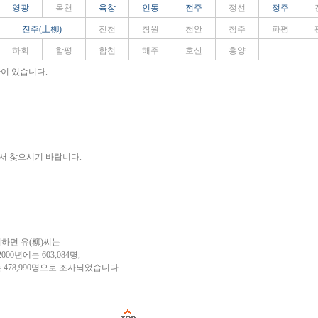
영광
옥천
육창
인동
전주
정선
정주
진주(土柳)
진천
창원
천안
청주
파평
하회
함평
합천
해주
호산
흥양
관이 있습니다.
서 찾으시기 바랍니다.
하면 유(柳)씨는
2000년에는 603,084명,
 478,990명으로 조사되었습니다.