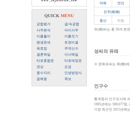
약목
연안
진주(移柳)
QUICK
MENU
풍산
하동
궁합평가
겉/속궁합
유(柳)씨는 총 56개 본
사주분석
아이사주
이름풀이
이름짓기
평생운세
토정비결
육효점
주역신수
성씨의 유래
결혼택일
이사택일
타로종합운
타로애정운
※ 문화유씨는 류(柳)에
관상
손금
풍수지리
인생방정식
꿈해몽
족보
인구수
통계청의 인구조사에 의
1985년에는 509,077명, 
가장 최근인 2015년에는