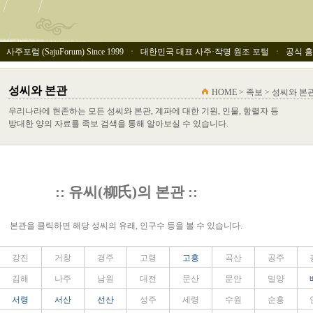
사주포럼 (SajuForum) Since 1999 ㆍ 대한민국 대표 사주·작명 원조 포털 ㆍ 공식 홈페이
성씨와 본관
HOME > 족보 > 성씨와 본
우리나라에 현존하는 모든 성씨와 본관, 계파에 대한 기원, 인물, 항렬자 등
방대한 양의 자료를 족보 검색을 통해 알아보실 수 있습니다.
:: 유씨(柳氏)의 본관 ::
본관을 클릭하면 해당 성씨의 유래, 인구수 등을 볼 수 있습니다.
강진
거창
경주
고령
고흥
곡산
공주
김해
나주
남원
대전
문산
문안
밀양
서령
서산
선산
성주
세령
수원
순흥