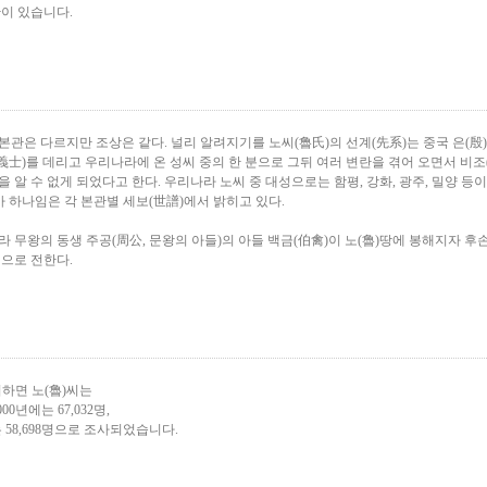
관이 있습니다.
본관은 다르지만 조상은 같다. 널리 알려지기를 노씨(魯氏)의 선계(先系)는 중국 은(殷
(義士)를 데리고 우리나라에 온 성씨 중의 한 분으로 그뒤 여러 변란을 겪어 오면서 비조
 알 수 없게 되었다고 한다. 우리나라 노씨 중 대성으로는 함평, 강화, 광주, 밀양 등이
 하나임은 각 본관별 세보(世譜)에서 밝히고 있다.
라 무왕의 동생 주공(周公, 문왕의 아들)의 아들 백금(伯禽)이 노(魯)땅에 봉해지자 후
것으로 전한다.
하면 노(魯)씨는
000년에는 67,032명,
 58,698명으로 조사되었습니다.