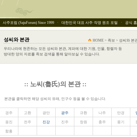
사주포럼 (SajuForum) Since 1999 ㆍ 대한민국 대표 사주·작명 원조 포털 ㆍ 공식 홈페이
성씨와 본관
HOME > 족보 > 성씨와 본
우리나라에 현존하는 모든 성씨와 본관, 계파에 대한 기원, 인물, 항렬자 등
방대한 양의 자료를 족보 검색을 통해 알아보실 수 있습니다.
:: 노씨(魯氏)의 본관 ::
본관을 클릭하면 해당 성씨의 유래, 인구수 등을 볼 수 있습니다.
경주
고환
광만
광주
규환
나주
만경
옹진
전주
진강
진주
창원
충주
풍기
함흥