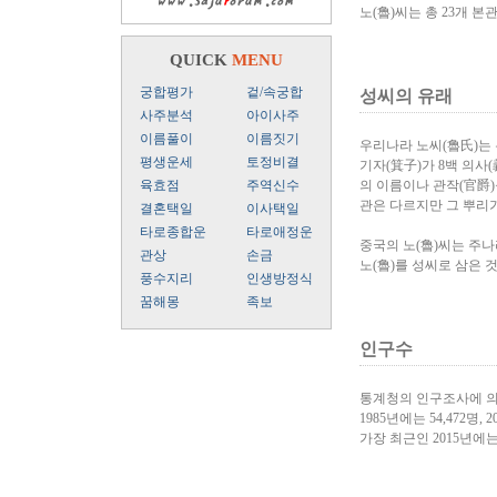
노(魯)씨는 총 23개 본
QUICK
MENU
궁합평가
겉/속궁합
성씨의 유래
사주분석
아이사주
이름풀이
이름짓기
우리나라 노씨(魯氏)는 
평생운세
토정비결
기자(箕子)가 8백 의사
육효점
주역신수
의 이름이나 관작(官爵)을
관은 다르지만 그 뿌리가
결혼택일
이사택일
타로종합운
타로애정운
중국의 노(魯)씨는 주나
관상
손금
노(魯)를 성씨로 삼은 
풍수지리
인생방정식
꿈해몽
족보
인구수
통계청의 인구조사에 의
1985년에는 54,472명, 2
가장 최근인 2015년에는