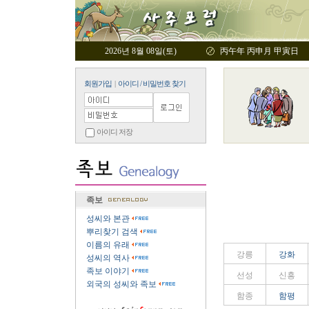
2026년 8월 08일(토)
丙午年 丙申月 甲寅日
회원가입
|
아이디 / 비밀번호 찾기
아이디 저장
족보
성씨와 본관
뿌리찾기 검색
이름의 유래
강릉
강화
성씨의 역사
족보 이야기
선성
신흥
외국의 성씨와 족보
함종
함평