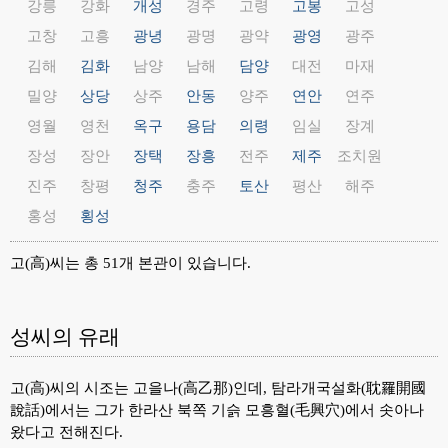
강릉
강화
개성
경주
고령
고봉
고성
고창
고흥
광녕
광명
광약
광영
광주
김해
김화
남양
남해
담양
대전
마재
밀양
상당
상주
안동
양주
연안
연주
영월
영천
옥구
용담
의령
임실
장계
장성
장안
장택
장흥
전주
제주
조치원
진주
창평
청주
충주
토산
평산
해주
홍성
횡성
고(高)씨는 총 51개 본관이 있습니다.
성씨의 유래
고(高)씨의 시조는 고을나(高乙那)인데, 탐라개국설화(耽羅開國
說話)에서는 그가 한라산 북쪽 기슭 모흥혈(毛興穴)에서 솟아나
왔다고 전해진다.