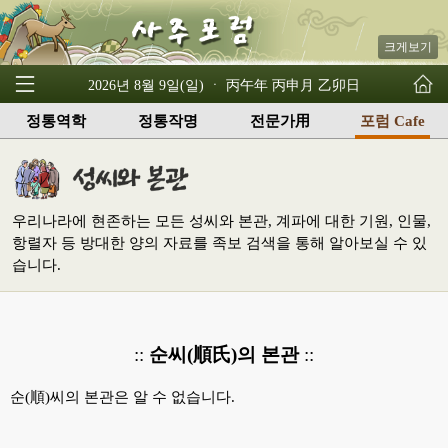
크게보기
2026년 8월 9일(일) ㆍ 丙午年 丙申月 乙卯日
정통역학
정통작명
전문가用
포럼 Cafe
우리나라에 현존하는 모든 성씨와 본관, 계파에 대한 기원, 인물,
항렬자 등 방대한 양의 자료를 족보 검색을 통해 알아보실 수 있
습니다.
::
순씨(順氏)의 본관
::
순(順)씨의 본관은 알 수 없습니다.