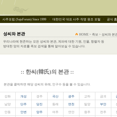
사주포럼 (SajuForum) Since 1999 ㆍ 대한민국 대표 사주·작명 원조 포털 ㆍ 공식 홈페이
성씨와 본관
HOME > 족보 > 성씨와 본
우리나라에 현존하는 모든 성씨와 본관, 계파에 대한 기원, 인물, 항렬자 등
방대한 양의 자료를 족보 검색을 통해 알아보실 수 있습니다.
:: 한씨(韓氏)의 본관 ::
본관을 클릭하면 해당 성씨의 유래, 인구수 등을 볼 수 있습니다.
강화
개성
경주
곡산
광주
교하
금괴
남양
단주
당진
동래
면천
밀양
부안
안동
안변
양주
여주
연안
원주
전주