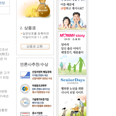
한양
2. 상품권
일련번호를 등록하면
마일리지로 1:1 교환.
상품권 교환
 고조선
(韓王)
은 아
언론사추천/수상
평은 고구
가 되었
안변한
11세손
 함흥한