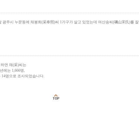
전남 광주시 누문동에 채봉희(采奉熙)씨 1가구가 살고 있었는데 여산송씨(礪山宋氏)를 잘
하면 채(采)씨는
0년에는 1,666명,
는 14명으로 조사되었습니다.