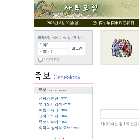
2026년 8월 09일(일)
丙午年 丙申月 乙卯日
회원가입
|
아이디 / 비밀번호 찾기
아이디 저장
족보
성씨와 본관
뿌리찾기 검색
이름의 유래
성씨의 역사
족보 이야기
채(采)씨는 총 1개 본관
외국의 성씨와 족보