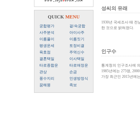
성씨의 유래
QUICK
MENU
1930년 국세조사 때 
궁합평가
겉/속궁합
한 것으로 밝혀졌다.
사주분석
아이사주
이름풀이
이름짓기
평생운세
토정비결
인구수
육효점
주역신수
결혼택일
이사택일
타로종합운
타로애정운
통계청의 인구조사에 의
1985년에는 275명, 200
관상
손금
가장 최근인 2015년에
풍수지리
인생방정식
꿈해몽
족보