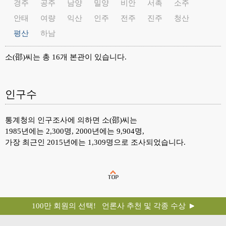
경주
공주
남양
밀양
비안
서촉
소주
안태
여량
익산
인주
전주
진주
청산
평산
하남
소(邵)씨는 총 16개 본관이 있습니다.
인구수
통계청의 인구조사에 의하면 소(邵)씨는
1985년에는 2,300명, 2000년에는 9,904명,
가장 최근인 2015년에는 1,309명으로 조사되었습니다.
100만 회원의 선택! 언론사 추천 및 각종 수상