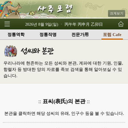
크게보기
2026년 8월 9일(일) ㆍ 丙午年 丙申月 乙卯日
정통역학
정통작명
전문가用
포럼 Cafe
우리나라에 현존하는 모든 성씨와 본관, 계파에 대한 기원, 인물,
항렬자 등 방대한 양의 자료를 족보 검색을 통해 알아보실 수 있
습니다.
::
표씨(表氏)의 본관
::
본관을 클릭하면 해당 성씨의 유래, 인구수 등을 볼 수 있습니다.