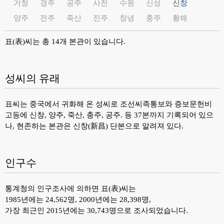
거창
경주
공주
사천
수원
신성
신창
양주
전주
죽산
진주
창녕
충주
황해
표(表)씨는 총 14개 본관이 있습니다.
성씨의 유래
표씨는 중국에서 귀화해 온 성씨로 조선씨족통보와 증보문헌비
고등에 신창, 양주, 죽산, 충주, 공주. 등 37본까지 기록되어 있으
나, 현존하는 본관은 신창(新昌) 단본으로 알려져 있다.
인구수
통계청의 인구조사에 의하면 표(表)씨는
1985년에는 24,562명, 2000년에는 28,398명,
가장 최근인 2015년에는 30,743명으로 조사되었습니다.