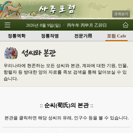
크게보기
2026년 8월 9일(일) ㆍ 丙午年 丙申月 乙卯日
정통역학
정통작명
전문가用
포럼 Cafe
우리나라에 현존하는 모든 성씨와 본관, 계파에 대한 기원, 인물,
항렬자 등 방대한 양의 자료를 족보 검색을 통해 알아보실 수 있
습니다.
::
순씨(荀氏)의 본관
::
본관을 클릭하면 해당 성씨의 유래, 인구수 등을 볼 수 있습니다.