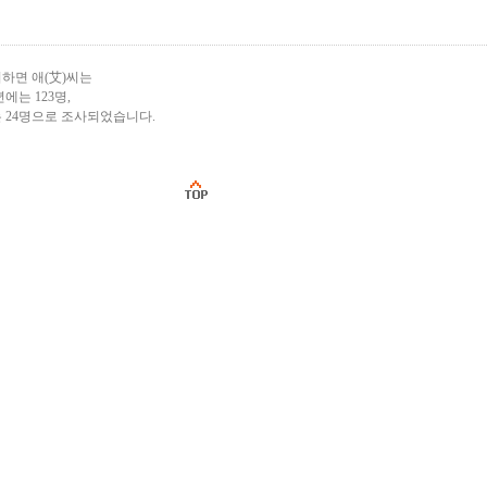
하면 애(艾)씨는
년에는 123명,
는 24명으로 조사되었습니다.