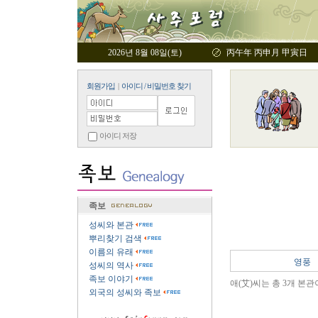
2026년 8월 08일(토)
丙午年 丙申月 甲寅日
회원가입
|
아이디 / 비밀번호 찾기
아이디 저장
족보
성씨와 본관
뿌리찾기 검색
이름의 유래
영풍
성씨의 역사
족보 이야기
애(艾)씨는 총 3개 본관
외국의 성씨와 족보