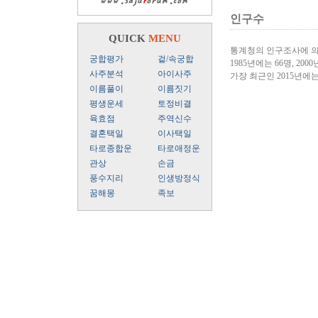
인구수
QUICK
MENU
통계청의 인구조사에 의
궁합평가
겉/속궁합
1985년에는 66명, 2000
사주분석
아이사주
가장 최근인 2015년에
이름풀이
이름짓기
평생운세
토정비결
육효점
주역신수
결혼택일
이사택일
타로종합운
타로애정운
관상
손금
풍수지리
인생방정식
꿈해몽
족보