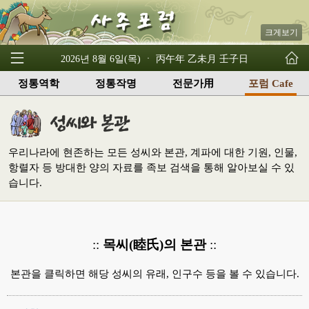
크게보기
2026년 8월 6일(목) ㆍ 丙午年 乙未月 壬子日
정통역학
정통작명
전문가用
포럼 Cafe
우리나라에 현존하는 모든 성씨와 본관, 계파에 대한 기원, 인물,
항렬자 등 방대한 양의 자료를 족보 검색을 통해 알아보실 수 있
습니다.
::
목씨(睦氏)의 본관
::
본관을 클릭하면 해당 성씨의 유래, 인구수 등을 볼 수 있습니다.